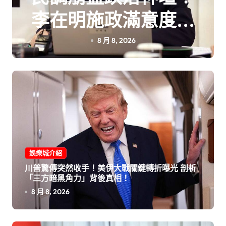
本 AEON 藥妝店社長
爆出事秒神隱 母公司
8 月 8, 2026
「光速切割」引爆全
日圍剿炎上！
娛樂城介紹
川普驚傳突然收手！美伊大戰關鍵轉折曝光 剖析
「三方暗黑角力」背後真相！
8 月 8, 2026