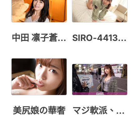
中田 凛子蒼い再会
SIRO-4413 初撮り
美尻娘の華奢
マジ軟派、初撮