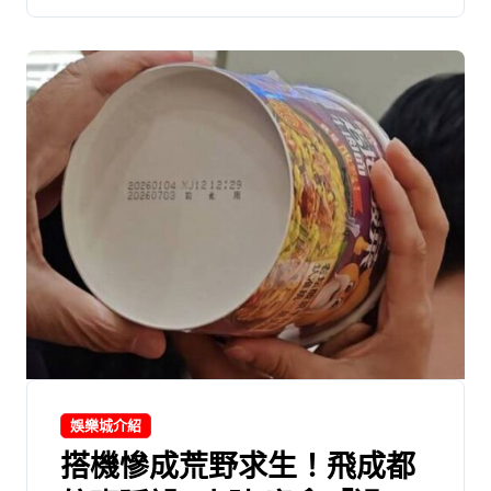
娛樂城介紹
搭機慘成荒野求生！飛成都