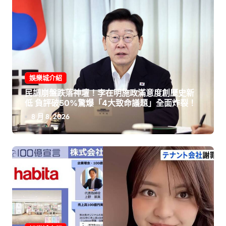
娛樂城介紹
民調崩盤跌落神壇！李在明施政滿意度創歷史新
低 負評破50%驚爆「4大致命議題」全面炸裂！
8 月 8, 2026