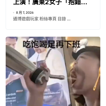
上演！廣東2女子「抱錯人
生悲慘37年」 一驗 DNA 全
8 月 7, 2026
網看傻！
通博遊戲玩家 粉絲專頁 目錄 ...