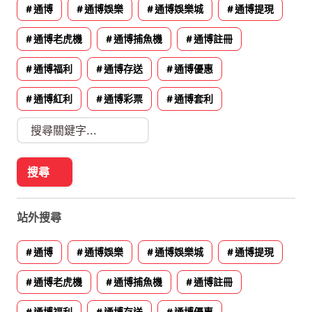
通博
通博娛樂
通博娛樂城
通博提現
通博老虎機
通博捕魚機
通博註冊
通博福利
通博存送
通博優惠
通博紅利
通博彩票
通博套利
站外搜尋
通博
通博娛樂
通博娛樂城
通博提現
通博老虎機
通博捕魚機
通博註冊