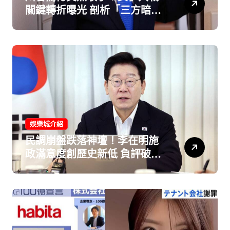
關鍵轉折曝光 剖析「三方暗黑
角力」背後真相！
娛樂城介紹
民調崩盤跌落神壇！李在明施
政滿意度創歷史新低 負評破
50%驚爆「4大致命議題」全
面炸裂！