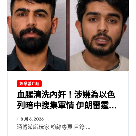
娛樂城介紹
血腥清洗內奸！涉嫌為以色
列暗中搜集軍情 伊朗雷霆槍
決2名死囚！
8 月 6, 2026
通博遊戲玩家 粉絲專頁 目錄 ...