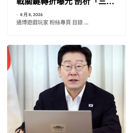
戰關鍵轉折曝光 剖析「三方
暗黑角力」背後真相！
8 月 8, 2026
通博遊戲玩家 粉絲專頁 目錄 ...