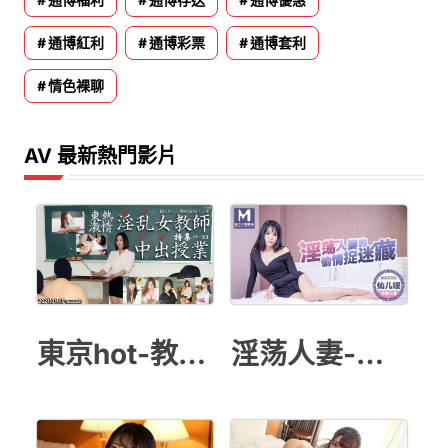
通博福利
通博存送
通博優惠
通博紅利
通博彩票
通博套利
情色裸聊
AV 最新熱門影片
東京hot-教師授業
淫荡人妻-仙儿媛