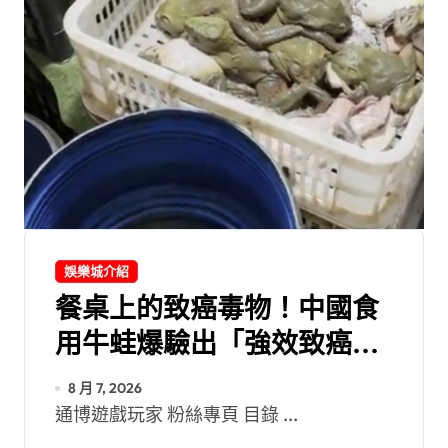
娛樂城介紹
餐桌上的致癌毒物！中國食
用牛蛙爆驗出「強效致癌抗
生素」 黑心業者囂張嗆：官
8 月 7, 2026
府檢查隨便弄弄就好！
通博遊戲玩家 粉絲專頁 目錄 ...