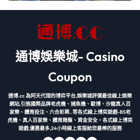
查隨便弄弄就好！
通博娛樂城- Casino
Coupon
通博.cc 為阿天代理的博弈平台,娛樂城評價最佳線上娛樂
網站,引進國際品牌老虎機、捕魚機、歐博、沙龍真人百
家樂、體育投注、六合彩票..等各式線上博奕遊戲-BS老
虎機、真人百家樂、體育賭盤、資金安全，各式線上博奕
遊戲,優惠最多,24小時線上客服給您最棒的服務