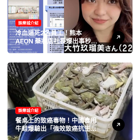
娛樂城介紹
冷血逼死2名員工！熊本
AEON 藥妝店社長爆出事秒神
隱 母公司「光速切割」引爆全
日圍剿炎上！
娛樂城介紹
餐桌上的致癌毒物！中國食用
牛蛙爆驗出「強效致癌抗生
素」 黑心業者囂張嗆：官府檢