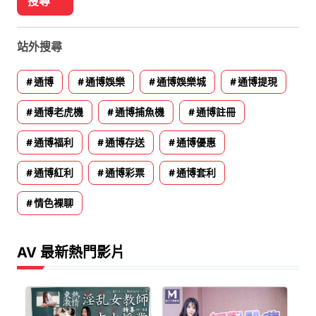
站外搜尋
通博
通博娛樂
通博娛樂城
通博提現
通博老虎機
通博捕魚機
通博註冊
通博福利
通博存送
通博優惠
通博紅利
通博彩票
通博套利
情色裸聊
AV 最新熱門影片