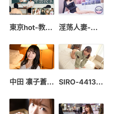
東京hot-教師授業
淫荡人妻-仙儿媛
中田 凛子蒼い再会
SIRO-4413 初撮り