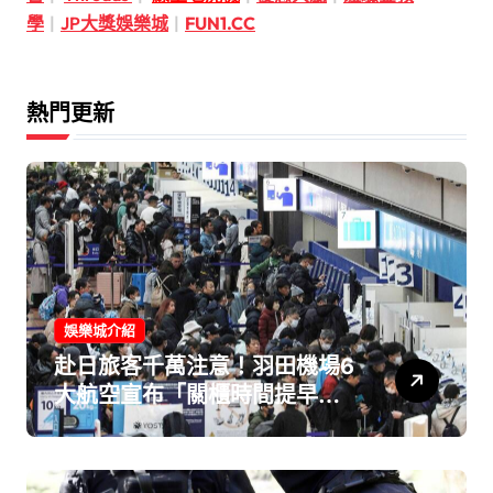
學
|
JP大獎娛樂城
|
FUN1.CC
熱門更新
娛樂城介紹
赴日旅客千萬注意！羽田機場6
大航空宣布「關櫃時間提早」
遲到直接流落街頭！