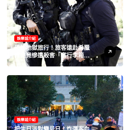
娛樂城介紹
恐怖地獄旅行！旅客遠赴希臘
雅典竟慘遭殺害「塞行李箱淪
慘死箱屍」 嫌犯阿富汗男落
網！
娛樂城介紹
把生日派對變忌日！炸彈客血