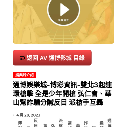
返回 AV 通博影城 目錄
娛樂城介紹
通博娛樂城-博彩資訊-雙北3起連
環槍擊 全是少年開槍 弘仁會、華
山幫詐騙分贓反目 派槍手互轟
4 月 28, 2023
反
派
通
博
當
詐
通
目
娛
弘
槍
華
博