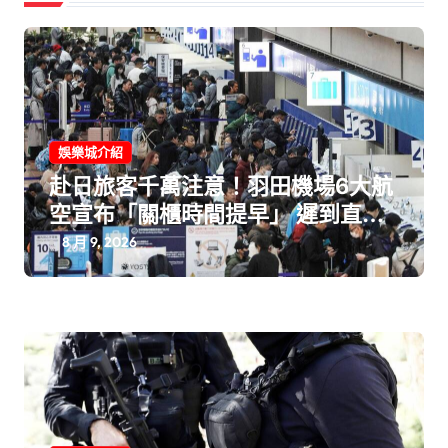
娛樂城介紹
赴日旅客千萬注意！羽田機場6大航
空宣布「關櫃時間提早」 遲到直接
流落街頭！
8 月 9, 2026