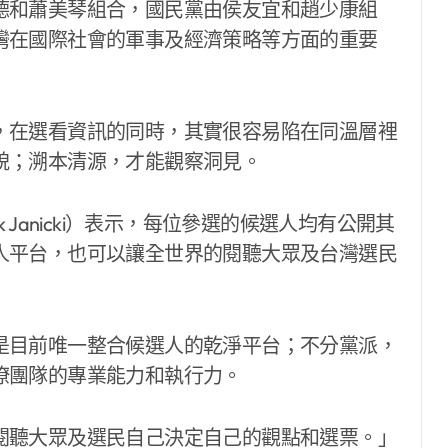
德和蕭美琴組合，國民黨由侯友宜和趙少康組
灣在國際社會的軍事及經濟策略等方面的重要
，在選看資訊的同時，其實很容易陷在同溫層裡
貌；溯本清源，才能觀察洞見。
Janicki）表示，每位參選的候選人均有公開其
人平台，也可以讓全世界的閱聽大眾及台灣選民
是目前唯一整合候選人的乾淨平台；不分黨派，
僚團隊的專業能力和執行力。
閱聽大眾及選民自己決定自己的觀點和選票。」