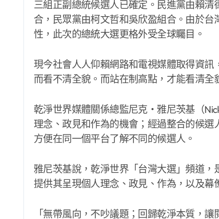
三組正副總統候選人已確定。民進黨由賴清
合，民眾黨由柯文哲和吳欣盈組合。由於台
性，此次的總統大選更格外受全球矚目。
現今社會人人仰賴網路和電視媒體取得資訊
而看不清全貌。而站在制高點，才能看清全
乾淨世界媒體關係總監尼克‧雅尼茨基（Nick 
理念、政見和作為的機會；經過整合的候選
方便在同一個平台了解不同的候選人。
雅尼茨基說，乾淨世界「台灣大選」頻道，
提供其呈現個人理念、政見、作為，以及幕
「無帶風向，不吵議題；回歸乾淨本質，讓