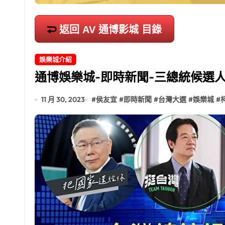
返回 AV 通博影城 目錄
娛樂城介紹
通博娛樂城-即時新聞-三總統候選
11 月 30, 2023
#
侯友宜
#
即時新聞
#
台灣大選
#
娛樂城
#