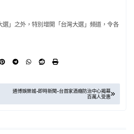
大選」之外，特別增開「台灣大選」頻道，令各
通博娛樂城-即時新聞-台首家酒癮防治中心揭幕
百萬人受惠