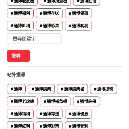
通博老虎機
通博捕魚機
通博註冊
通博福利
通博存送
通博優惠
通博紅利
通博彩票
通博套利
站外搜尋
通博
通博娛樂
通博娛樂城
通博提現
通博老虎機
通博捕魚機
通博註冊
通博福利
通博存送
通博優惠
通博紅利
通博彩票
通博套利