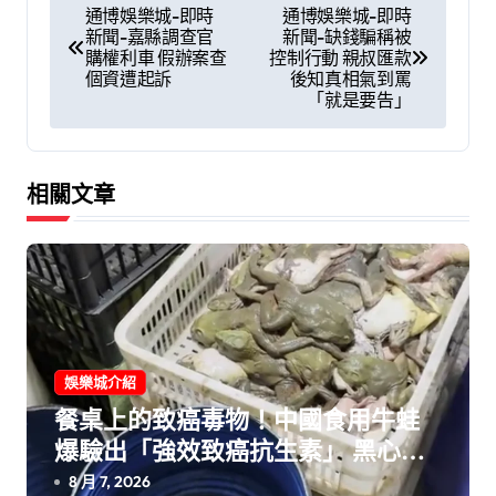
文
通博娛樂城-即時
通博娛樂城-即時
新聞-嘉縣調查官
新聞-缺錢騙稱被
章
購權利車 假辦案查
控制行動 親叔匯款
個資遭起訴
後知真相氣到罵
導
「就是要告」
覽
相關文章
娛樂城介紹
餐桌上的致癌毒物！中國食用牛蛙
爆驗出「強效致癌抗生素」 黑心業
者囂張嗆：官府檢查隨便弄弄就
8 月 7, 2026