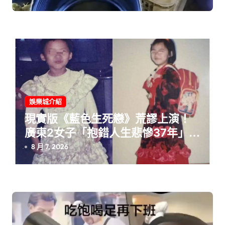
好！
娛樂城介紹
現實版《藍色生死戀》荒謬上演！
廣東2女子「抱錯人生悲慘37年」
一驗 DNA 全網看傻！
8 月 7, 2026