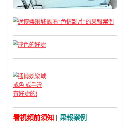
看視頻前須知
|
果報案例