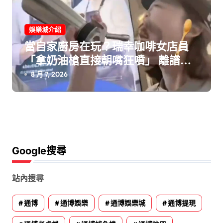
娛樂城介紹
當自家廚房在玩？瑞幸咖啡女店員
「拿奶油槍直接朝嘴狂噴」 離譜畫
面曝光慘遭光速開除！
8 月 7, 2026
Google搜尋
站內搜尋
通博
通博娛樂
通博娛樂城
通博提現