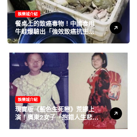
娛樂城介紹
餐桌上的致癌毒物！中國食用
牛蛙爆驗出「強效致癌抗生
素」 黑心業者囂張嗆：官府檢
查隨便弄弄就好！
娛樂城介紹
現實版《藍色生死戀》荒謬上
演！廣東2女子「抱錯人生悲慘
37年」 一驗 DNA 全網看傻！