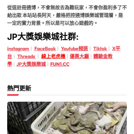
從這註冊通博，不會無故去為難玩家，不會你盈利多了不
給出款 本站站長阿天，嚴格把控通博娛樂城管理層，是
一定的實力背景。所以是可以放心遊戲的。
JP大獎娛樂城社群:
instagram
|
FaceBook
|
Youtube頻道
|
Tiktok
|
X平
台
|
Threads
|
線上老虎機
|
優惠大廳
|
體驗金教
學
|
JP大獎娛樂城
|
FUN1.CC
熱門更新