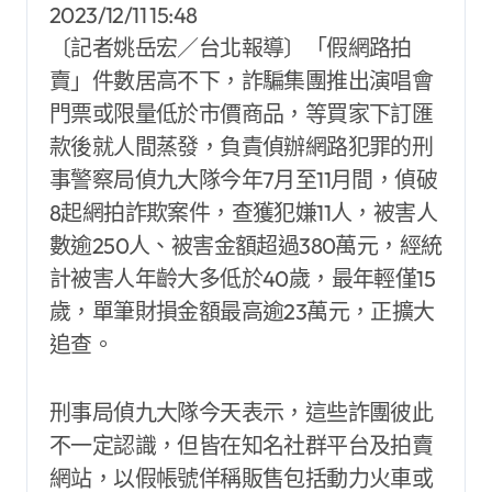
2023/12/11 15:48
〔記者姚岳宏／台北報導〕「假網路拍
賣」件數居高不下，詐騙集團推出演唱會
門票或限量低於市價商品，等買家下訂匯
款後就人間蒸發，負責偵辦網路犯罪的刑
事警察局偵九大隊今年7月至11月間，偵破
8起網拍詐欺案件，查獲犯嫌11人，被害人
數逾250人、被害金額超過380萬元，經統
計被害人年齡大多低於40歲，最年輕僅15
歲，單筆財損金額最高逾23萬元，正擴大
追查。
刑事局偵九大隊今天表示，這些詐團彼此
不一定認識，但皆在知名社群平台及拍賣
網站，以假帳號佯稱販售包括動力火車或