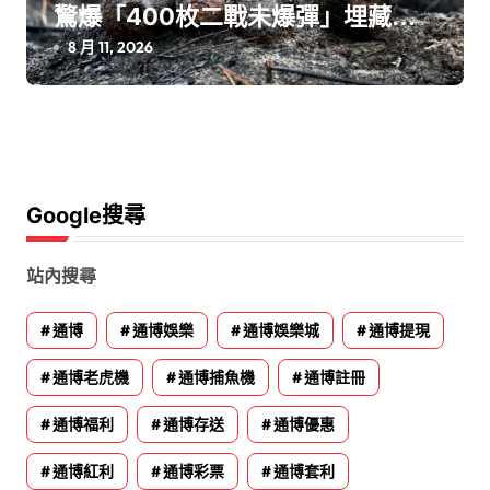
驚爆「400枚二戰未爆彈」埋藏地
底 隨時恐轟炸滅村！
8 月 11, 2026
Google搜尋
站內搜尋
通博
通博娛樂
通博娛樂城
通博提現
通博老虎機
通博捕魚機
通博註冊
通博福利
通博存送
通博優惠
通博紅利
通博彩票
通博套利