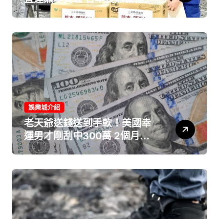
崩感佩：救命恩人！
娛樂城介紹
老天爺送錢送到手軟！美國幸
運男才剛刮中300萬 2個月後
「竟再爽刮3000萬」天價暴
富！