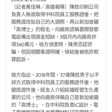
〔記者黃佳琳／高雄報導〕陳姓印刷公司
負責人無故取得中科院員工服務證後，把
服務證改貼自己的大頭照，再以新加坡籍
「高博士」的假名，向廠商謊稱要開發節
電設備出現資金短缺，3個月內向廠商詐
得360萬元，檢方偵查時，陳男否認詐
騙，但因相關事證明確，偵結後被依詐欺
罪起訴。
檢方指出，2018年間，37歲陳姓男子以不
詳方式取得中科院員工的服務證件後，他
變造證件後，經友人介紹結識經營生化產
業的公司，他向廠商佯稱自己是新加坡籍
的「高博士」，在中科院負責IC設計、電