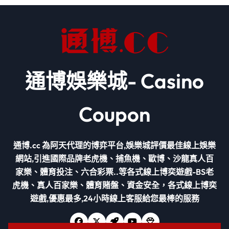
通博娛樂城- Casino
Coupon
通博.cc 為阿天代理的博弈平台,娛樂城評價最佳線上娛樂
網站,引進國際品牌老虎機、捕魚機、歐博、沙龍真人百
家樂、體育投注、六合彩票..等各式線上博奕遊戲-BS老
虎機、真人百家樂、體育賭盤、資金安全，各式線上博奕
遊戲,優惠最多,24小時線上客服給您最棒的服務