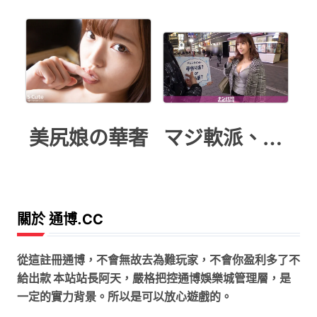
美尻娘の華奢
マジ軟派、初撮
關於 通博.CC
從這註冊通博，不會無故去為難玩家，不會你盈利多了不
給出款 本站站長阿天，嚴格把控通博娛樂城管理層，是
一定的實力背景。所以是可以放心遊戲的。