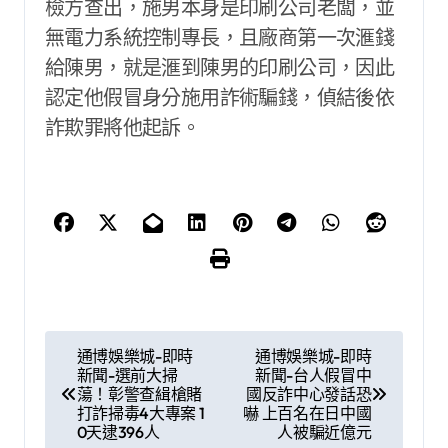
檢方查出，施男本身是印刷公司老闆，並
無電力系統控制專長，且廠商第一次滙錢
給陳男，就是滙到陳男的印刷公司，因此
認定他假冒身分施用詐術騙錢，偵結後依
詐欺罪將他起訴。
文
通博娛樂城-即時
通博娛樂城-即時
新聞-選前大掃
新聞-台人假冒中
章
蕩！彰警查緝槍賭
國反詐中心發話恐
打詐掃毒4大專案 1
嚇 上百名在日中國
導
0天逮396人
人被騙近億元