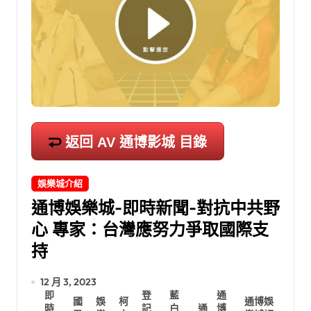
返回 AV 通博影城 目錄
娛樂城介紹
通博娛樂城-即時新聞-對抗中共野
心 專家：台灣應努力爭取國際支
持
12 月 3, 2023
即
登
藍
通
國
娛
柯
通博娛
時
記
白
通
博