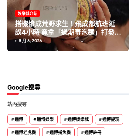
娛樂城介紹
搭機慘成荒野求生！飛成都航班延
誤4小時 竟拿「過期毒泡麵」打發乘
客爆火大開轟！
8 月 6, 2026
Google搜尋
站內搜尋
通博
通博娛樂
通博娛樂城
通博提現
通博老虎機
通博捕魚機
通博註冊