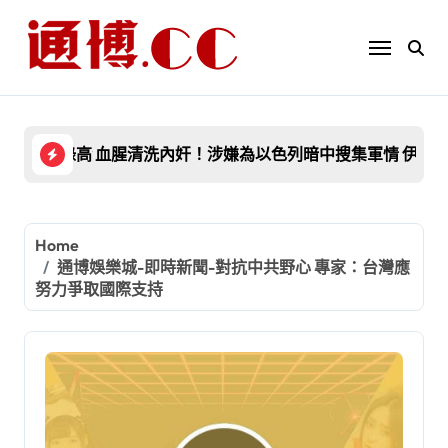
Skip
to
content
開口反擊！
驚飆創紀錄高溫 當局急發警告：白天外出作業恐送命！
血腥清洗內奸！涉嫌為以色列暗中搜集軍情 伊朗
搭
Home
通博娛樂城-即時新聞-對抗中共野心 專家：台灣應
努力爭取國際支持