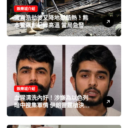
娛樂城介紹
強震浩劫後又降地獄酷熱！熊
本驚飆創紀錄高溫 當局急發警
告：白天外出作業恐送命！
娛樂城介紹
血腥清洗內奸！涉嫌為以色列
暗中搜集軍情 伊朗雷霆槍決2
名死囚！