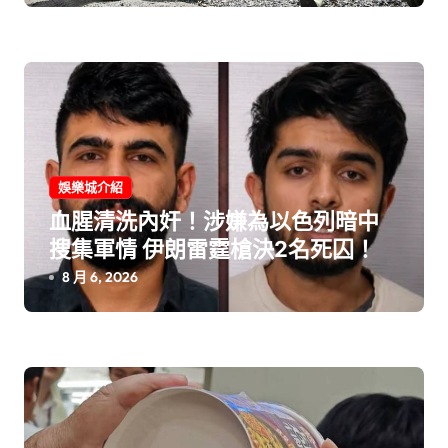
娛樂城介紹
血腥清洗內奸！涉嫌為以色列暗中
搜集軍情 伊朗雷霆槍決2名死囚！
8 月 6, 2026