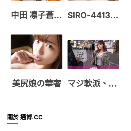
中田 凛子蒼い再会
SIRO-4413 初撮り
美尻娘の華奢
マジ軟派、初撮
關於 通博.CC