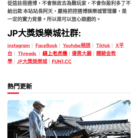
從這註冊通博，不會無故去為難玩家，不會你盈利多了不
給出款 本站站長阿天，嚴格把控通博娛樂城管理層，是
一定的實力背景。所以是可以放心遊戲的。
JP大獎娛樂城社群:
instagram
|
FaceBook
|
Youtube頻道
|
Tiktok
|
X平
台
|
Threads
|
線上老虎機
|
優惠大廳
|
體驗金教
學
|
JP大獎娛樂城
|
FUN1.CC
熱門更新