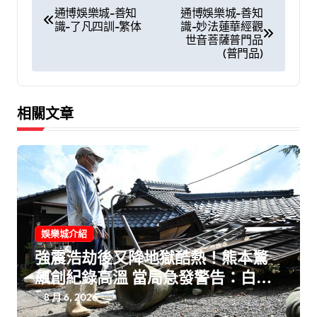
文
通博娛樂城-善知
通博娛樂城-善知
識-了凡四訓-繁体
識-妙法蓮華經觀
章
世音菩薩普門品
(普門品)
導
覽
相關文章
娛樂城介紹
強震浩劫後又降地獄酷熱！熊本驚
飆創紀錄高溫 當局急發警告：白天
外出作業恐送命！
8 月 6, 2026