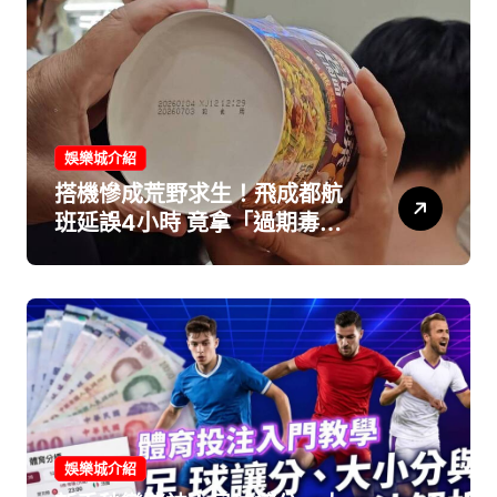
娛樂城介紹
搭機慘成荒野求生！飛成都航
班延誤4小時 竟拿「過期毒泡
麵」打發乘客爆火大開轟！
娛樂城介紹