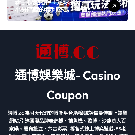
新手秒變賭神！足球讓分、大
小分暗藏的獲利密碼，看懂這
篇直接贏在起跑線！
通博娛樂城- Casino
Coupon
通博.cc 為阿天代理的博弈平台,娛樂城評價最佳線上娛樂
網站,引進國際品牌老虎機、捕魚機、歐博、沙龍真人百
家樂、體育投注、六合彩票..等各式線上博奕遊戲-BS老