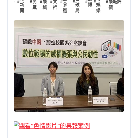
#
#
民
#
樂
#
文
#
#
#
#
#
樂城評
新
參
破
博
娛
黨
城
哲
價
聞
選
局
樂