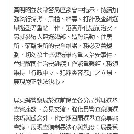
黃明昭並於縣警局座談會中指示，持續加
強執行掃黑、肅槍、緝毒、打詐及查緝選
舉賭盤等重點工作，落實淨化選前治安，
另就參選人競選總部、造勢活動、住居
所、蒞臨場所的安全維護，務必妥善規
劃，切勿發生影響選舉的重大治安事件，
並提醒同仁治安維護工作繁重艱鉅，務須
秉持「行政中立、犯罪零容忍」之立場，
展現嚴正執法決心。
屏東縣警察局於選前除至各分局辦理選舉
查察座談、意見交流，強化員警查察賄選
技巧與觀念外，也定期召開選舉查察專案
會議，展現查賄制暴決心與態度；局長蔡