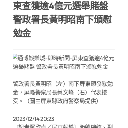
東查獲逾4億元選舉賭盤
警政署長黃明昭南下頒慰
勉金
警政署長黃明昭（左）南下屏東頒發慰勉
金，屏縣警察局長蔡文峰（右）代表接
受。（圖由屏東縣政府警察局提供）
2023/12/14 20:23
〔記者羅欣貞／屏東報導〕距離總統、副