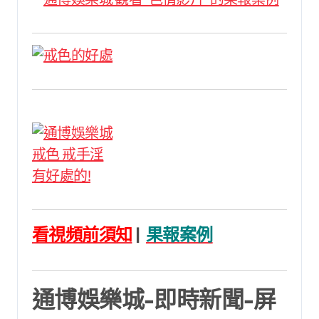
看視頻前須知
|
果報案例
通博娛樂城-即時新聞-屏