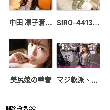
中田 凛子蒼い再会
SIRO-4413 初撮り
美尻娘の華奢
マジ軟派、初撮
關於 通博.CC