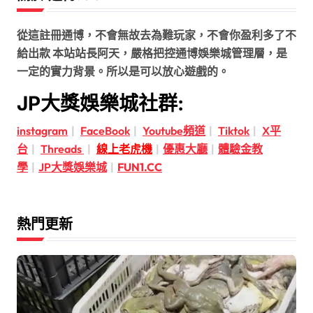
從這註冊通博，不會無故去為難玩家，不會你盈利多了不
給出款 本站站長阿天，嚴格把控通博娛樂城管理層，是
一定的實力背景。所以是可以放心遊戲的。
JP大獎娛樂城社群:
instagram
|
FaceBook
|
Youtube頻道
|
Tiktok
|
X平
台
|
Threads
|
線上老虎機
|
優惠大廳
|
體驗金教
學
|
JP大獎娛樂城
|
FUN1.CC
熱門更新