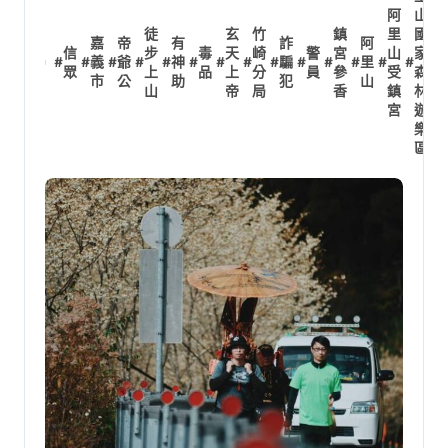
阿
山
徒
玄
竹
鎮
里
國
嘉
帝
有
詐
阿
信
步
毒
天
崎
警
宮
山
家
#
#
義
#
爺
#
#
神
#
#
#
#
騙
#
#
#
里
#
#
眾
上
品
上
分
員
參
受
森
市
公
助
犯
山
山
帝
局
香
鎮
林
宮
遊
樂
區