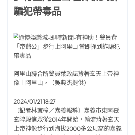
騙犯帶毒品
阿里山聯合所警員葉政誌背著玄天上帝神
像上阿里山。（吳典杰提供）
2024/01/21 18:27
〔記者林宜樟／嘉義報導〕嘉義市東南嶽
玄隍殿信眾從2014年開始，輪流背著玄天
上帝神像步行到海拔2000多公尺高的嘉義