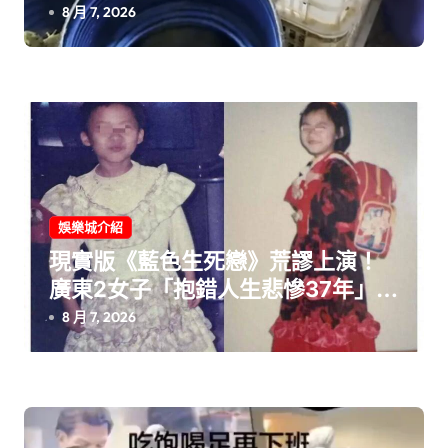
者囂張嗆：官府檢查隨便弄弄就
8 月 7, 2026
好！
娛樂城介紹
現實版《藍色生死戀》荒謬上演！
廣東2女子「抱錯人生悲慘37年」
一驗 DNA 全網看傻！
8 月 7, 2026