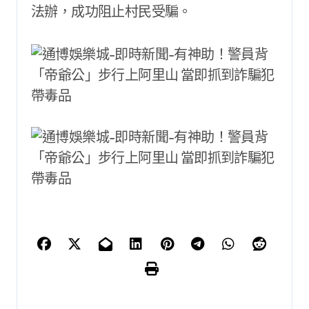
法辦，成功阻止村民受騙。