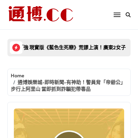
Skip
to
content
爆驗出「強效致癌抗生素」 黑心業者囂張嗆：官府檢查隨便弄弄
現實版《藍色生死戀》荒謬上演！廣東2女子「抱錯人生
當自
Home
通博娛樂城-即時新聞-有神助！警員背「帝爺公」
步行上阿里山 當即抓到詐騙犯帶毒品