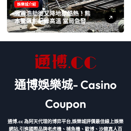
娛樂城介紹
強震浩劫後又降地獄酷熱！熊
本驚飆創紀錄高溫 當局急發警
告：白天外出作業恐送命！
通博娛樂城- Casino
Coupon
通博.cc 為阿天代理的博弈平台,娛樂城評價最佳線上娛樂
網站,引進國際品牌老虎機、捕魚機、歐博、沙龍真人百