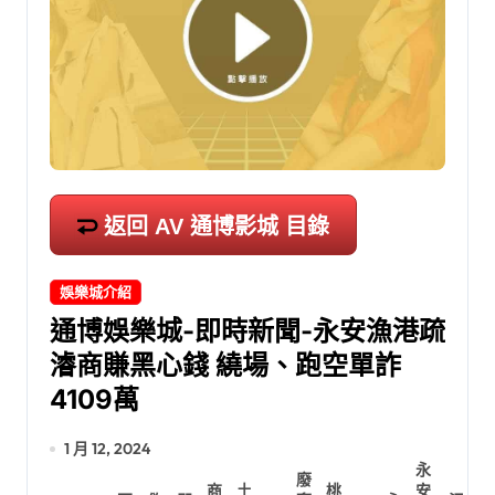
返回 AV 通博影城 目錄
娛樂城介紹
通博娛樂城-即時新聞-永安漁港疏
濬商賺黑心錢 繞場、跑空單詐
4109萬
1 月 12, 2024
永
廢
商
土
桃
安