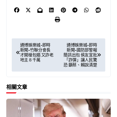
文
通博娛樂城-即時
通博娛樂城-即時
新聞-竹聯分會長
新聞-國防部警報
章
才開槍包娼 又詐老
簡訊出包 侯友宜批
地主８千萬
「詐彈」讓人民驚
導
恐 籲蔡、賴說清楚
覽
相關文章