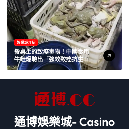
娛樂城介紹
餐桌上的致癌毒物！中國食用
牛蛙爆驗出「強效致癌抗生
素」 黑心業者囂張嗆：官府檢
查隨便弄弄就好！
通博娛樂城- Casino