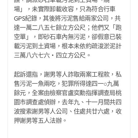
場」，未實際卸載收容，只為符合行車
GPS紀錄，其後將污泥售給兩家公司，共
達一萬二八五七餘立方公尺；他們又「跑
空單」，即砂石車內無污泥，卻假意已裝
載污泥到土資場，根本未依約疏浚淤泥計
三萬八六七六‧四立方公尺。
起訴還指，謝男等人詐取兩案工程款，私
售污泥一魚兩吃，犯罪所得達四一○九萬
餘元，全案由檢察官盧奕勳指揮調查局桃
園市調查處偵辦，去年九、十一月間共四
波搜索謝男等人公司、住處共廿六處，收
押謝男等五人法辦。