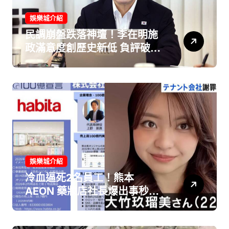
娛樂城介紹
民調崩盤跌落神壇！李在明施
政滿意度創歷史新低 負評破
50%驚爆「4大致命議題」全
面炸裂！
娛樂城介紹
冷血逼死2名員工！熊本
AEON 藥妝店社長爆出事秒神
隱 母公司「光速切割」引爆全
日圍剿炎上！