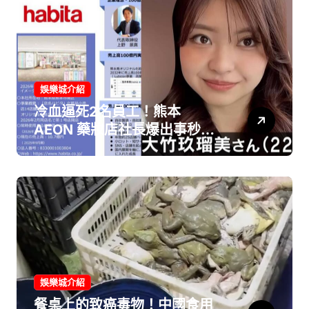
娛樂城介紹
冷血逼死2名員工！熊本
AEON 藥妝店社長爆出事秒神
隱 母公司「光速切割」引爆全
日圍剿炎上！
娛樂城介紹
餐桌上的致癌毒物！中國食用