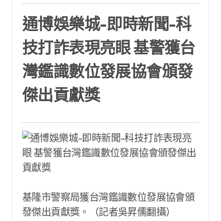
通博娛樂城-即時新聞-科
技打詐表現亮眼 基警獲台
灣鑑識數位發展協會頒發
傑出貢獻獎
基隆市警察局獲台灣鑑識數位發展協會頒
發傑出貢獻獎。（記者吳昇儒翻攝）