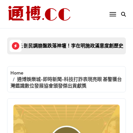
Skip
to
content
 全網看傻！
鍵轉折曝光 剖析「三方暗黑角力」背後真相！
民調崩盤跌落神壇！李在明施政滿意度創歷史新低 
冷血
Home
通博娛樂城-即時新聞-科技打詐表現亮眼 基警獲台
灣鑑識數位發展協會頒發傑出貢獻獎