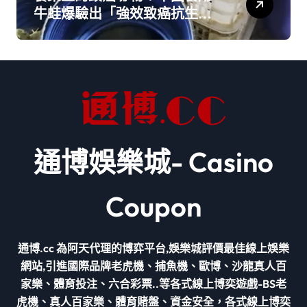
牛蛙爆驗出「強效致癌抗生
素」 黑心業者囂張嗆：官府檢
查隨便弄弄就好！
通博娛樂城- Casino
Coupon
通博.cc 為阿天代理的博弈平台,娛樂城評價最佳線上娛樂
網站,引進國際品牌老虎機、捕魚機、歐博、沙龍真人百
家樂、體育投注、六合彩票..等各式線上博奕遊戲-BS老
虎機、真人百家樂、體育賭盤、資金安全，各式線上博奕