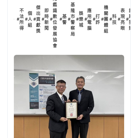
鑑
基
傑
機
不
即
識
隆
應
表
詐
個
出
娛
關
法
時
數
基
市
用
打
科
現
欺
#
#
人
#
貢
#
#
#
#
#
樂
#
#
#
團
#
#
#
#
所
新
位
警
警
電
詐
技
亮
犯
組
獻
城
體
得
聞
發
察
腦
眼
嫌
獎
組
展
局
協
會