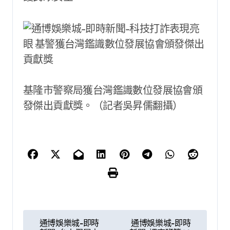
基隆市警察局獲台灣鑑識數位發展協會頒
發傑出貢獻獎。（記者吳昇儒翻攝）
文
通博娛樂城-即時
通博娛樂城-即時