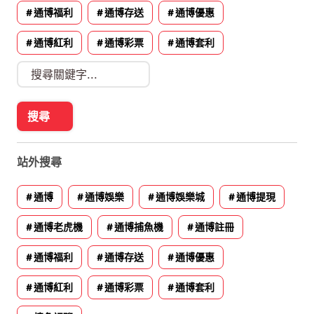
通博福利
通博存送
通博優惠
通博紅利
通博彩票
通博套利
站外搜尋
通博
通博娛樂
通博娛樂城
通博提現
通博老虎機
通博捕魚機
通博註冊
通博福利
通博存送
通博優惠
通博紅利
通博彩票
通博套利