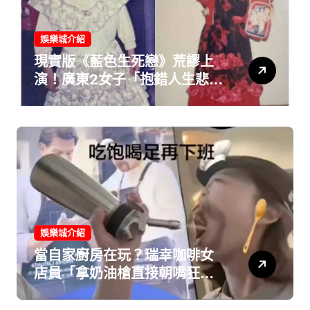
娛樂城介紹
現實版《藍色生死戀》荒謬上
演！廣東2女子「抱錯人生悲慘
37年」 一驗 DNA 全網看傻！
娛樂城介紹
當自家廚房在玩？瑞幸咖啡女
店員「拿奶油槍直接朝嘴狂
噴」 離譜畫面曝光慘遭光速開
除！