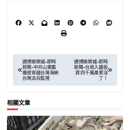
文
通博娛樂城-即時
通博娛樂城-即時
新聞-中共山東艦
新聞-台商入疆投
章
連夜穿越台灣海峽
資 四千萬產業沒
台灣派兵監視
了！
導
覽
相關文章