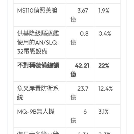
MS110偵照莢艙
3.67
1.9%
億
供基隆級驅逐艦
0.8
0.4%
使用的AN/SLQ-
億
32電戰設備
不對稱裝備總額
42.21
22%
億
魚叉岸置防衛系
23.7
12.4%
統
億
MQ-9B無人機
6
3.1%
億