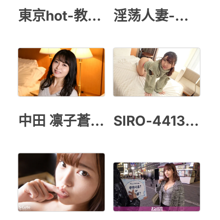
東京hot-教師授業
淫荡人妻-仙儿媛
中田 凛子蒼い再会
SIRO-4413 初撮り