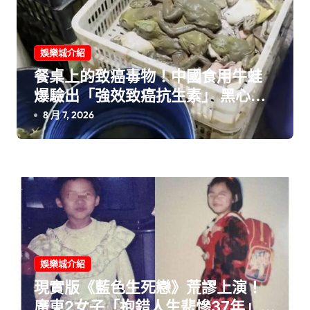
娛樂城介紹
餐桌上的致癌毒物！中國食用牛蛙
爆驗出「強效致癌抗生素」 黑心業
者囂張嗆：官府檢查隨便弄弄就
8 月 7, 2026
好！
娛樂城介紹
現實版《藍色生死戀》荒謬上演！
廣東2女子「抱錯人生悲慘37年」