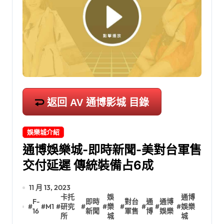
返回 AV 通博影城 目錄
娛樂城介紹
通博娛樂城-即時新聞-美對台軍售
交付延遲 傳統裝備占6成
11 月 13, 2023
卡托
娛
通博
F-
即時
對台
通
通博
#
#
M1
#
研究
#
#
樂
#
#
#
#
娛樂
16
新聞
軍售
博
娛樂
所
城
城