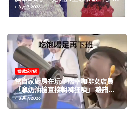
一驗 DNA 全網看傻！
8 月 7, 2026
娛樂城介紹
當自家廚房在玩？瑞幸咖啡女店員
「拿奶油槍直接朝嘴狂噴」 離譜畫
面曝光慘遭光速開除！
8 月 7, 2026