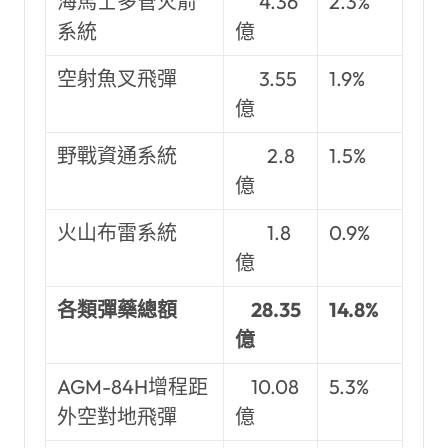
海馬士多管火箭
4.36
2.3%
系統
億
空射魚叉飛彈
3.55
1.9%
億
野戰資通系統
2.8
1.5%
億
火山布雷系統
1.8
0.9%
億
各類彈藥總額
28.35
14.8%
億
AGM-84H增程距
10.08
5.3%
外空對地飛彈
億