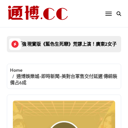
Skip
to
content
致癌抗生素」 黑心業者囂張嗆：官府檢查隨便弄弄就好！
現實版《藍色生死戀》荒謬上演！廣東2女子「抱錯人生悲慘37年」 
當自家廚房在玩？
Home
通博娛樂城-即時新聞-美對台軍售交付延遲 傳統裝
備占6成