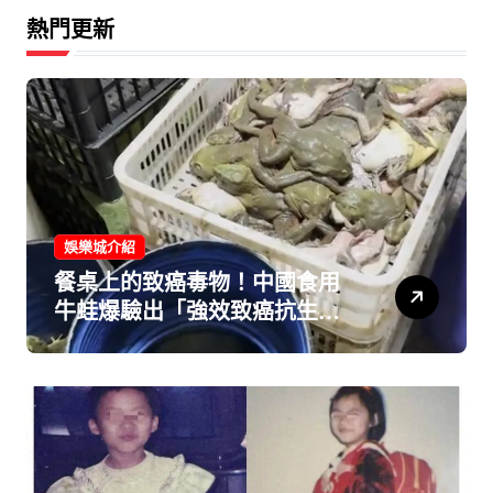
熱門更新
娛樂城介紹
餐桌上的致癌毒物！中國食用
牛蛙爆驗出「強效致癌抗生
素」 黑心業者囂張嗆：官府檢
查隨便弄弄就好！