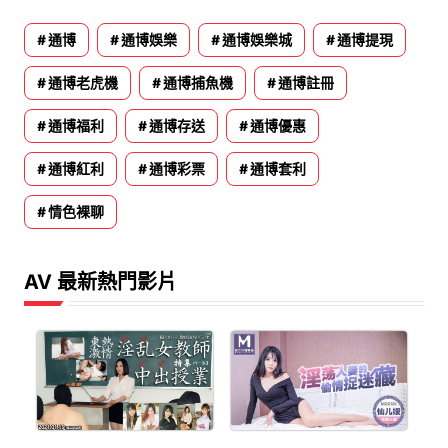
通博
通博娛樂
通博娛樂城
通博提現
通博老虎機
通博捕魚機
通博註冊
通博福利
通博存送
通博優惠
通博紅利
通博彩票
通博套利
情色裸聊
AV 最新熱門影片