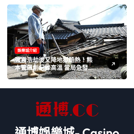
娛樂城介紹
強震浩劫後又降地獄酷熱！熊
本驚飆創紀錄高溫 當局急發警
告：白天外出作業恐送命！
通博娛樂城- Casino