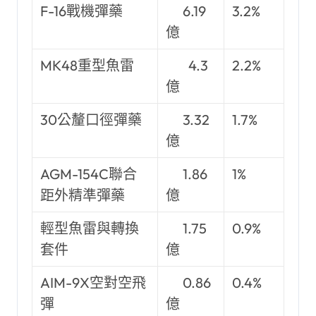
F-16戰機彈藥
6.19
3.2%
億
MK48重型魚雷
4.3
2.2%
億
30公釐口徑彈藥
3.32
1.7%
億
AGM-154C聯合
1.86
1%
距外精準彈藥
億
輕型魚雷與轉換
1.75
0.9%
套件
億
AIM-9X空對空飛
0.86
0.4%
彈
億