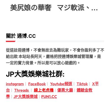
美尻娘の華奢
マジ軟派、初撮
關於 通博.CC
從這註冊通博，不會無故去為難玩家，不會你盈利多了不
給出款 本站站長阿天，嚴格把控通博娛樂城管理層，是
一定的實力背景。所以是可以放心遊戲的。
JP大獎娛樂城社群:
instagram
|
FaceBook
|
Youtube頻道
|
Tiktok
|
X平
台
|
Threads
|
線上老虎機
|
優惠大廳
|
體驗金教
學
|
JP大獎娛樂城
|
FUN1.CC