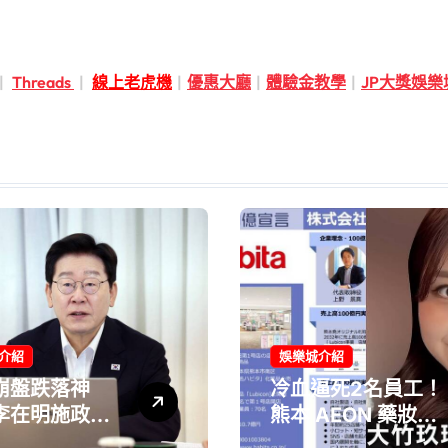
炎上！
|
Threads
|
線上老虎機
|
優惠大廳
|
體驗金教學
|
JP大獎娛樂
介紹
娛樂城介紹
崩盤跌落神
冷血逼死2名員工！
李在明施政滿
熊本 AEON 藥妝店
創歷史新低 負
社長爆出事秒神隱