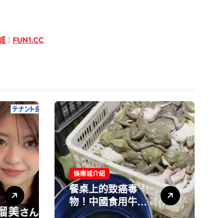
城
|
FUN1.CC
娛樂城介紹
餐桌上的致癌毒
物！中國食用牛蛙
爆驗出「強效致癌