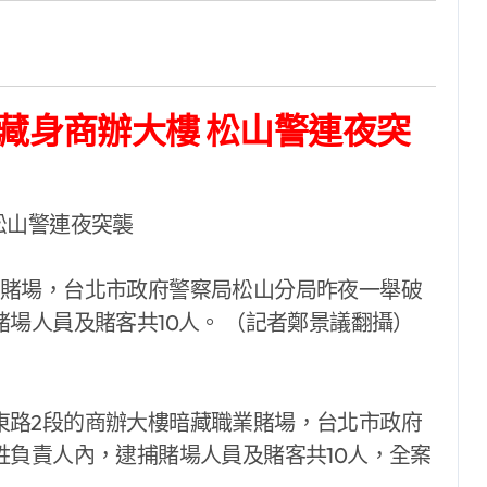
藏身商辦大樓 松山警連夜突
業賭場，台北市政府警察局松山分局昨夜一舉破
賭場人員及賭客共10人。 （記者鄭景議翻攝）
東路2段的商辦大樓暗藏職業賭場，台北市政府
姓負責人內，逮捕賭場人員及賭客共10人，全案