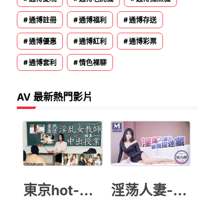
通博註冊
通博福利
通博存送
通博優惠
通博紅利
通博彩票
通博套利
情色裸聊
AV 最新熱門影片
東京hot-教師授業
淫荡人妻-仙儿媛