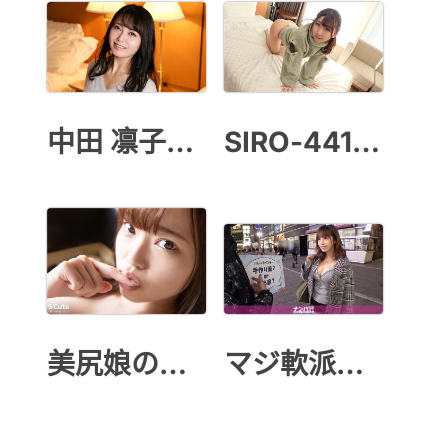
中田 凛子蒼い再会
SIRO-4413 初撮り
美尻娘の華奢
マジ軟派、初撮