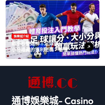
娛樂城介紹
新手秒變賭神！足球讓分、大
小分暗藏的獲利密碼，看懂這
篇直接贏在起跑線！
通博娛樂城- Casino