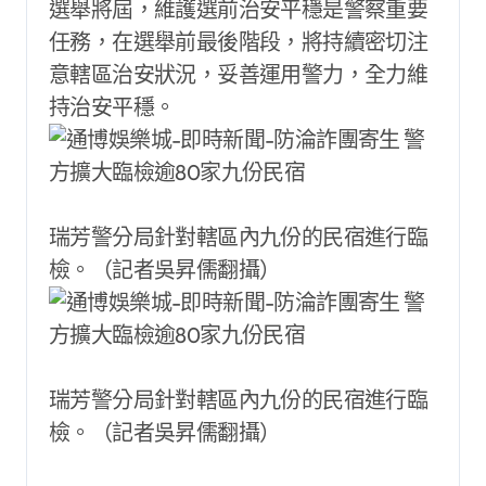
選舉將屆，維護選前治安平穩是警察重要
任務，在選舉前最後階段，將持續密切注
意轄區治安狀況，妥善運用警力，全力維
持治安平穩。
瑞芳警分局針對轄區內九份的民宿進行臨
檢。（記者吳昇儒翻攝）
瑞芳警分局針對轄區內九份的民宿進行臨
檢。（記者吳昇儒翻攝）