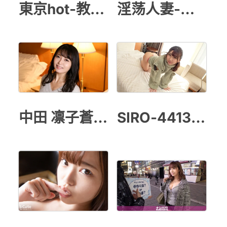
東京hot-教師授業
淫荡人妻-仙儿媛
中田 凛子蒼い再会
SIRO-4413 初撮り