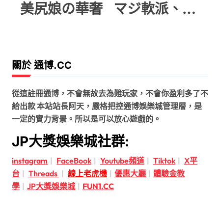
美尻娘の華奢
マジ軟派、初撮
關於 通博.CC
從這註冊通博，不會無故去為難玩家，不會你盈利多了不
給出款 本站站長阿天，嚴格把控通博娛樂城管理層，是
一定的實力背景。所以是可以放心遊戲的。
JP大獎娛樂城社群:
instagram
|
FaceBook
|
Youtube頻道
|
Tiktok
|
X平
台
|
Threads
|
線上老虎機
|
優惠大廳
|
體驗金教
學
|
JP大獎娛樂城
|
FUN1.CC