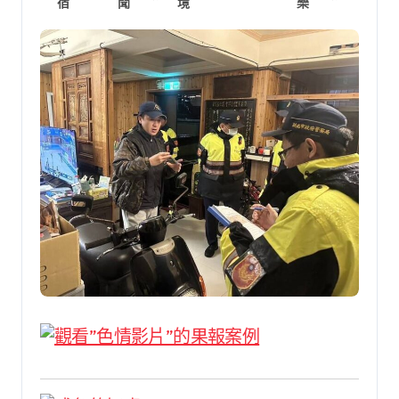
宿
聞
境
樂