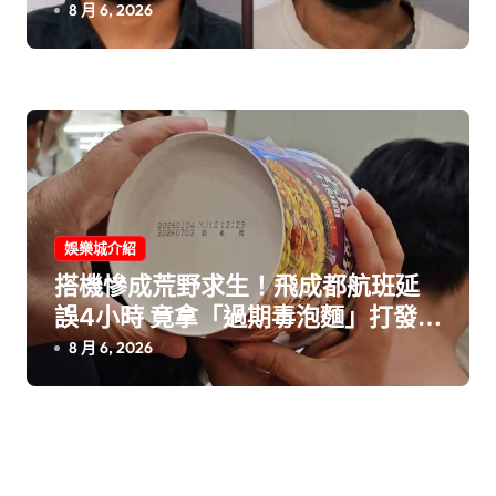
8 月 6, 2026
娛樂城介紹
搭機慘成荒野求生！飛成都航班延
誤4小時 竟拿「過期毒泡麵」打發乘
客爆火大開轟！
8 月 6, 2026