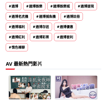
通博
通博娛樂
通博娛樂城
通博提現
通博老虎機
通博捕魚機
通博註冊
通博福利
通博存送
通博優惠
通博紅利
通博彩票
通博套利
情色裸聊
AV 最新熱門影片