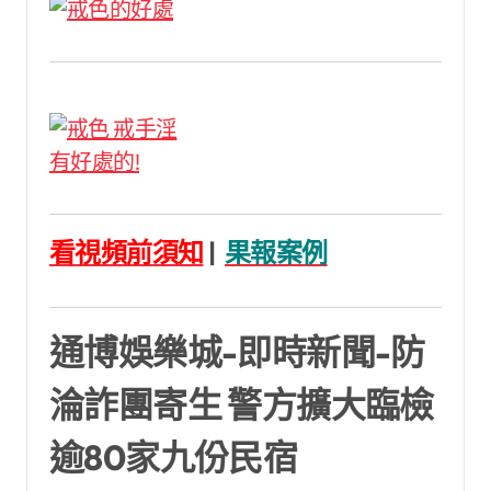
看視頻前須知
|
果報案例
通博娛樂城-即時新聞-防
淪詐團寄生 警方擴大臨檢
逾80家九份民宿