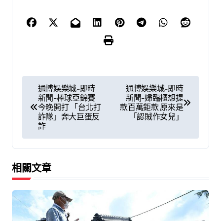
文
通博娛樂城-即時
通博娛樂城-即時
新聞-棒球亞錦賽
新聞-婦臨櫃想提
章
今晚開打 「台北打
款百萬鉅款 原來是
詐隊」奔大巨蛋反
「認賊作女兒」
導
詐
覽
相關文章