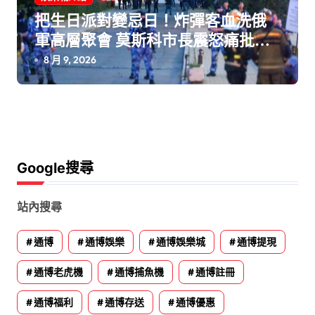
把生日派對變忌日！炸彈客血洗俄
軍高層聚會 莫斯科市長震怒痛批：
極度殘忍恐攻！
8 月 9, 2026
Google搜尋
站內搜尋
通博
通博娛樂
通博娛樂城
通博提現
通博老虎機
通博捕魚機
通博註冊
通博福利
通博存送
通博優惠