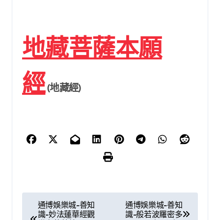
地藏菩薩本願
經
(地藏經)
文
通博娛樂城-善知
通博娛樂城-善知
識-妙法蓮華經觀
識-般若波羅密多