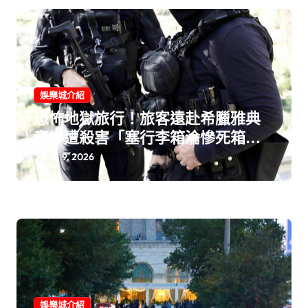
娛樂城介紹
恐怖地獄旅行！旅客遠赴希臘雅典
竟慘遭殺害「塞行李箱淪慘死箱
屍」 嫌犯阿富汗男落網！
8 月 9, 2026
娛樂城介紹