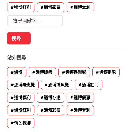
通博紅利
通博彩票
通博套利
站外搜尋
通博
通博娛樂
通博娛樂城
通博提現
通博老虎機
通博捕魚機
通博註冊
通博福利
通博存送
通博優惠
通博紅利
通博彩票
通博套利
情色裸聊