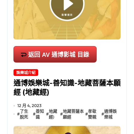
返回 AV 通博影城 目錄
娛樂城介紹
通博娛樂城-善知識-地藏菩薩本願
經 (地藏經)
12 月 4, 2023
了生
善知
地藏
地藏菩薩本
孝敬
通博娛
#
#
#
#
#
#
脫死
識
經)
願經
雙親
樂城