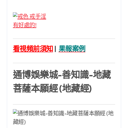
看視頻前須知
|
果報案例
通博娛樂城-善知識-地藏
菩薩本願經 (地藏經)