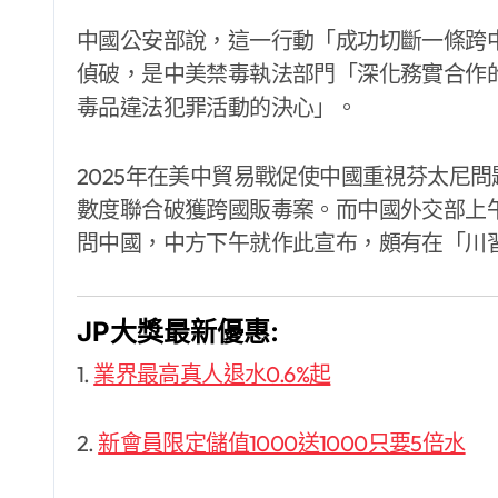
中國公安部說，這一行動「成功切斷一條跨
偵破，是中美禁毒執法部門「深化務實合作
毒品違法犯罪活動的決心」。
2025年在美中貿易戰促使中國重視芬太尼
數度聯合破獲跨國販毒案。而中國外交部上午才宣布
問中國，中方下午就作此宣布，頗有在「川
JP大獎最新優惠:
1.
業界最高真人退水0.6%起
2.
新會員限定儲值1000送1000只要5倍水