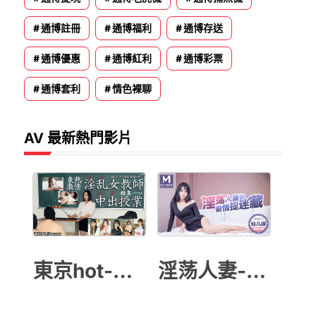
通博註冊
通博福利
通博存送
通博優惠
通博紅利
通博彩票
通博套利
情色裸聊
AV 最新熱門影片
東京hot-教師授業
淫荡人妻-仙儿媛