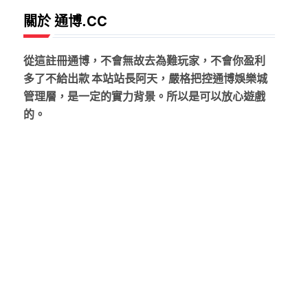
關於 通博.CC
從這註冊通博，不會無故去為難玩家，不會你盈利
多了不給出款 本站站長阿天，嚴格把控通博娛樂城
管理層，是一定的實力背景。所以是可以放心遊戲
的。