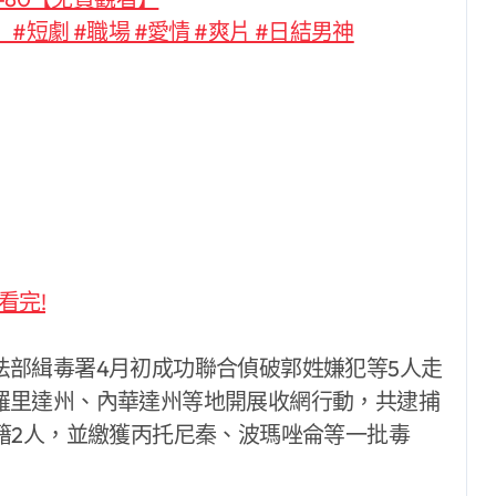
】#短劇 #職場 #愛情 #爽片 #日結男神
看完!
法部緝毒署4月初成功聯合偵破郭姓嫌犯等5人走
羅里達州、內華達州等地開展收網行動，共逮捕
籍2人，並繳獲丙托尼秦、波瑪唑侖等一批毒