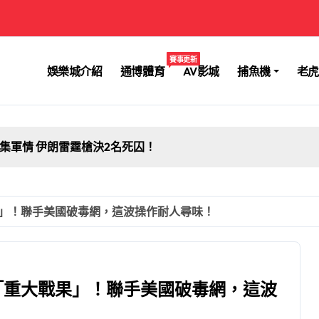
賽事更新
娛樂城介紹
通博體育
AV影城
捕魚機
老虎
集軍情 伊朗雷霆槍決2名死囚！
」！聯手美國破毒網，這波操作耐人尋味！
「重大戰果」！聯手美國破毒網，這波