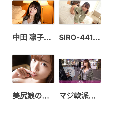
中田 凛子蒼い再会
SIRO-4413 初撮り
美尻娘の華奢
マジ軟派、初撮