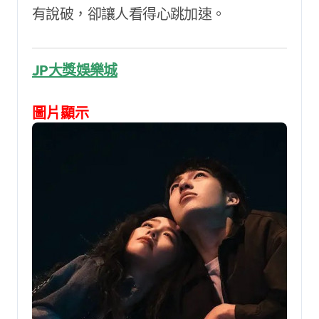
有說破，卻讓人看得心跳加速。
JP大獎娛樂城
圖片顯示