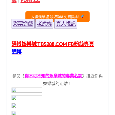
城
|
FUN1.CC
大獎娛樂城 領取368 免費獎金!
彩票遊戲
老虎機
真人視訊
通博娛樂城 TB5288.COM FB粉絲專頁
通博
參閱《
你不可不知的娛樂城的專業名詞
》拉近你與
娛樂城的距離！