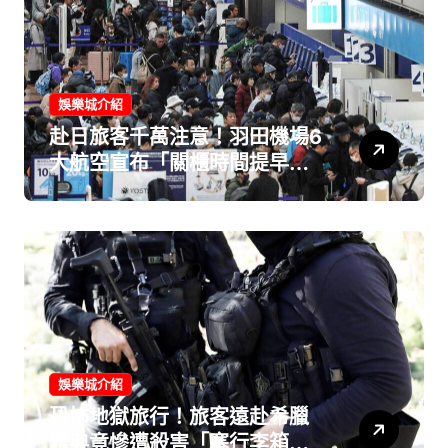
娛樂城介紹
赴日旅客千萬注意！羽田機場6
大航空宣布「關櫃時間提早」
遲到直接流落街頭！
娛樂城介紹
恐怖地獄旅行！旅客遠赴希臘
雅典竟慘遭殺害「塞行李箱淪