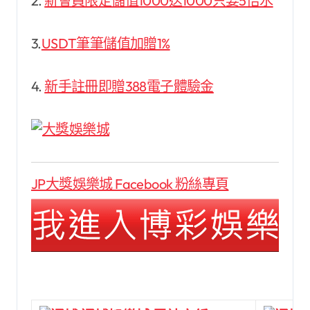
2.
新會員限定儲值1000送1000只要5倍水
3.
USDT筆筆儲值加贈1%
4.
新手註冊即贈388電子體驗金
JP大獎娛樂城 Facebook 粉絲專頁