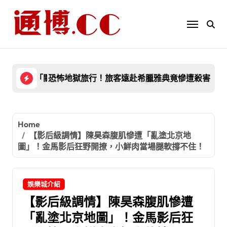
Skip
to
content
街頭！
雅典竟慘遭殺害「塞行李箱淪慘死箱屍」 嫌犯阿富汗男落網！
把生日派對變忌日！炸彈客血洗俄軍高層聚會 
Home
【影后級調情】陳昊森腹肌慘遭「亂塗北京地
圖」！金馬影后狂野開撩，小鮮肉當場腿軟撐不住！
娛樂城介紹
【影后級調情】陳昊森腹肌慘遭
「亂塗北京地圖」！金馬影后狂