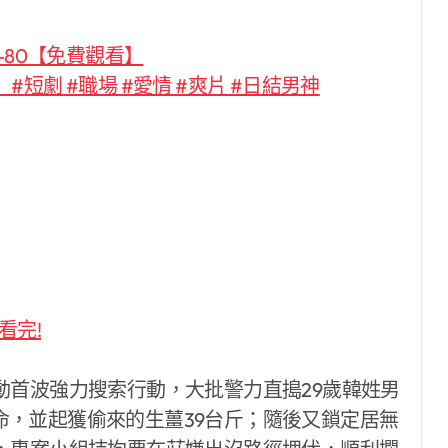
-80【免費觀看】
】#短劇 #職場 #愛情 #爽片 #日結男神
看完!
動首波強力搜索行動，大批警力直搗29歲韓姓男
命，並起獲偷來的生薑39台斤；隨後又鎖定居無