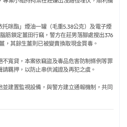
犯，專案小組持拘票在莊嫌出沒路徑埋伏，順利攔
托咪酯」煙油一罐（毛重5.38公克）及電子煙
腦筋鎖定薑田行竊，警方在莊男落腳處搜出376
生薑，其餘生薑則已被變賣換取現金買毒。
絕不寬貸，本案依竊盜及毒品危害防制條例等罪
聲請羈押，以防止串供滅證及再犯之虞。
地並建置監視設備，與警方建立通報機制，共同