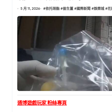
5 月 11, 2026
#
依托咪酯
#
偷生薑
#
國際新聞
#
娛樂城
#
花
通博遊戲玩家 粉絲專頁