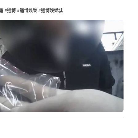
蓮
#
通博
#
通博娛樂
#
通博娛樂城