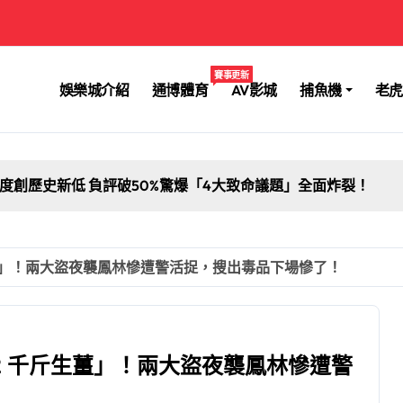
賽事更新
娛樂城介紹
通博體育
AV影城
捕魚機
老虎
度創歷史新低 負評破50%驚爆「4大致命議題」全面炸裂！
薑」！兩大盜夜襲鳳林慘遭警活捉，搜出毒品下場慘了！
2 千斤生薑」！兩大盜夜襲鳳林慘遭警