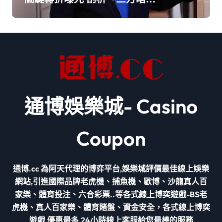
角力」背後真相！
通博娛樂城- Casino
Coupon
通博.cc 為阿天代理的博弈平台,娛樂城評價最佳線上娛樂
網站,引進國際品牌老虎機、捕魚機、歐博、沙龍真人百
家樂、體育投注、六合彩票..等各式線上博奕遊戲-BS老
虎機、真人百家樂、體育賭盤、資金安全，各式線上博奕
遊戲,優惠最多,24小時線上客服給您最棒的服務