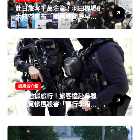
赴日旅客千萬注意！羽田機場6
大航空宣布「關櫃時間提早」
遲到直接流落街頭！
娛樂城介紹
恐怖地獄旅行！旅客遠赴希臘
雅典竟慘遭殺害「塞行李箱淪
慘死箱屍」 嫌犯阿富汗男落
網！