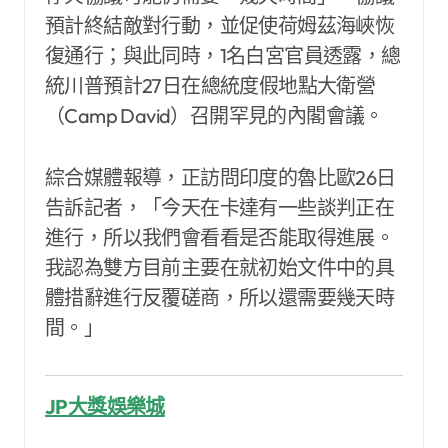
預計終結敵對行動，並促使荷姆茲海峽恢
復通行；與此同時，1名白宮官員透露，總
統川普預計27日在總統度假地點大衛營
（Camp David）召開罕見的內閣會議。
綜合媒體報導，正訪問印度的魯比歐26日
告訴記者，「今天在卡達有一些談判正在
進行，所以我們會看看是否能取得進展。
我認為雙方目前主要在就初始文件中的具
體措辭進行反覆磋商，所以還需要幾天時
間。」
JP大獎娛樂城