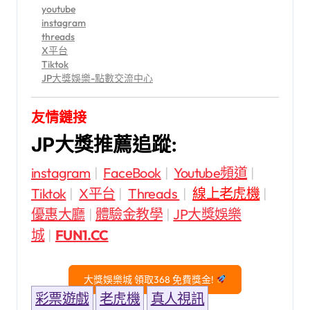
youtube
instagram
threads
X平台
Tiktok
JP大獎娛樂-點數交流中心
友情鏈接
JP大獎推薦追蹤:
instagram
|
FaceBook
|
Youtube頻道
|
Tiktok
|
X平台
|
Threads
|
線上老虎機
|
優惠大廳
|
體驗金教學
|
JP大獎娛樂
城
|
FUN1.CC
大獎娛樂城 領取368 免費獎金!
彩票遊戲
老虎機
真人視訊