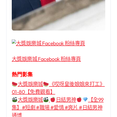
大獎娛樂城 Facebook 粉絲專頁
熱門影集
大獎娛樂城
《哎呀皇後娘娘來打工》
01-80【免費觀看】
大獎娛樂城
日結男神
【全99
集】#短劇 #職場 #愛情 #爽片 #日結男神
通博