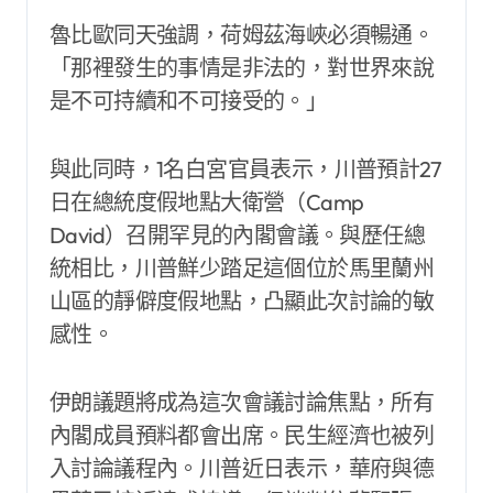
魯比歐同天強調，荷姆茲海峽必須暢通。
「那裡發生的事情是非法的，對世界來說
是不可持續和不可接受的。」
與此同時，1名白宮官員表示，川普預計27
日在總統度假地點大衛營（Camp
David）召開罕見的內閣會議。與歷任總
統相比，川普鮮少踏足這個位於馬里蘭州
山區的靜僻度假地點，凸顯此次討論的敏
感性。
伊朗議題將成為這次會議討論焦點，所有
內閣成員預料都會出席。民生經濟也被列
入討論議程內。川普近日表示，華府與德