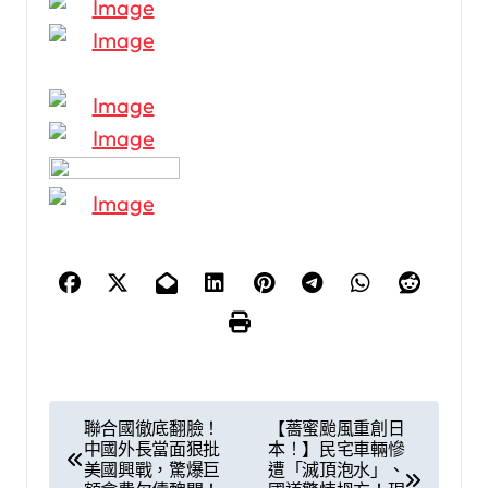
文
聯合國徹底翻臉！
【薔蜜颱風重創日
中國外長當面狠批
本！】民宅車輛慘
章
美國興戰，驚爆巨
遭「滅頂泡水」、