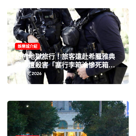
娛樂城介紹
恐怖地獄旅行！旅客遠赴希臘雅典
竟慘遭殺害「塞行李箱淪慘死箱
屍」 嫌犯阿富汗男落網！
8 月 9, 2026