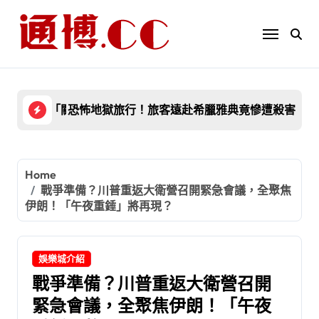
Skip
to
content
接流落街頭！
赴希臘雅典竟慘遭殺害「塞行李箱淪慘死箱屍」 嫌犯阿富汗男落
把生日派對變忌日！炸彈客血洗俄軍高層
Home
戰爭準備？川普重返大衛營召開緊急會議，全聚焦
伊朗！「午夜重錘」將再現？
娛樂城介紹
戰爭準備？川普重返大衛營召開
緊急會議，全聚焦伊朗！「午夜