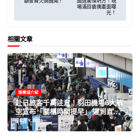
額會費欠債醜聞！
國道驚悚坍方！現
導
場滿目瘡痍畫面曝
光！
覽
相關文章
娛樂城介紹
赴日旅客千萬注意！羽田機場6大航
空宣布「關櫃時間提早」 遲到直接
流落街頭！
8 月 9, 2026