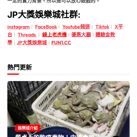
一定的實力背景。所以是可以放心遊戲的。
JP大獎娛樂城社群:
instagram
|
FaceBook
|
Youtube頻道
|
Tiktok
|
X平
台
|
Threads
|
線上老虎機
|
優惠大廳
|
體驗金教
學
|
JP大獎娛樂城
|
FUN1.CC
熱門更新
娛樂城介紹