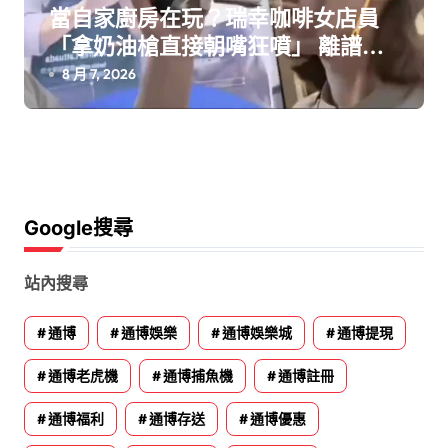
當自家廚房在玩？瑞幸咖啡女店員
「拿奶油槍直接朝嘴狂噴」 離譜畫
面曝光慘遭光速開除！
8 月 7, 2026
Google搜尋
站內搜尋
通博
通博娛樂
通博娛樂城
通博提現
通博老虎機
通博捕魚機
通博註冊
通博福利
通博存送
通博優惠