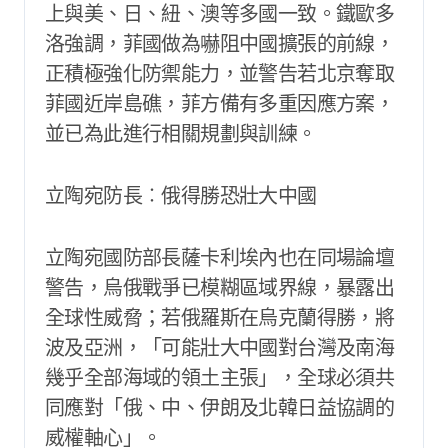
上與美、日、紐、澳等多國一致。鐵歐多
洛強調，菲國做為嚇阻中國擴張的前線，
正積極強化防禦能力，並警告若北京奪取
菲國近岸島礁，菲方備有多重因應方案，
並已為此進行相關規劃與訓練。
立陶宛防長︰俄得勝恐壯大中國
立陶宛國防部長薩卡利埃內也在同場論壇
警告，烏俄戰爭已模糊區域界線，暴露出
全球性威脅；若俄羅斯在烏克蘭得勝，將
波及亞洲，「可能壯大中國對台灣及南海
幾乎全部海域的領土主張」，全球必須共
同應對「俄、中、伊朗及北韓日益協調的
威權軸心」。