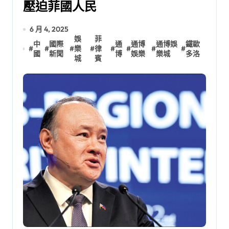
壓迫菲國人民
6 月 4, 2025
娛
菲
中
國際
通
通博
通博娛
鐵歐
#
#
#
樂
#
律
#
#
#
#
國
新聞
博
娛樂
樂城
多洛
城
賓