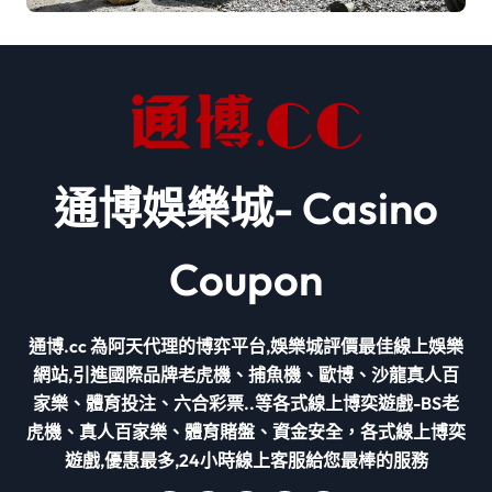
通博娛樂城- Casino
Coupon
通博.cc 為阿天代理的博弈平台,娛樂城評價最佳線上娛樂
網站,引進國際品牌老虎機、捕魚機、歐博、沙龍真人百
家樂、體育投注、六合彩票..等各式線上博奕遊戲-BS老
虎機、真人百家樂、體育賭盤、資金安全，各式線上博奕
遊戲,優惠最多,24小時線上客服給您最棒的服務