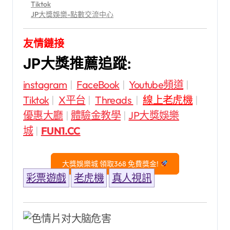
Tiktok
JP大獎娛樂-點數交流中心
友情鏈接
JP大獎推薦追蹤:
instagram
|
FaceBook
|
Youtube頻道
|
Tiktok
|
X平台
|
Threads
|
線上老虎機
|
優惠大廳
|
體驗金教學
|
JP大獎娛樂
城
|
FUN1.CC
大獎娛樂城 領取368 免費獎金!
彩票遊戲
老虎機
真人視訊