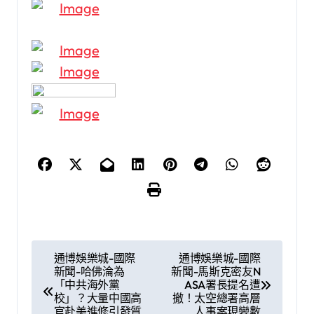
文
通博娛樂城-國際
通博娛樂城-國際
新聞-哈佛淪為
新聞-馬斯克密友N
章
「中共海外黨
ASA署長提名遭
校」？大量中國高
撤！太空總署高層
導
官赴美進修引發質
人事案現變數