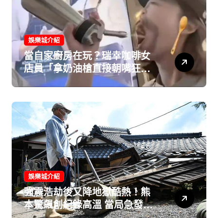
娛樂城介紹
當自家廚房在玩？瑞幸咖啡女
店員「拿奶油槍直接朝嘴狂
噴」 離譜畫面曝光慘遭光速開
除！
娛樂城介紹
強震浩劫後又降地獄酷熱！熊
本驚飆創紀錄高溫 當局急發警
告：白天外出作業恐送命！