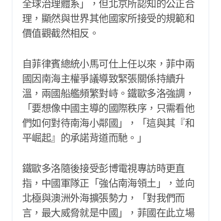
全球治理體系」，但北京所認知的公正合
理，顯然與世界其他國家所接受的規範和
價值觀截然相反。
自菲律賓總統小馬可仕上任以來，菲中兩
國因南海主權爭議導致緊張關係持續升
溫，兩國船艦頻繁對峙。鐵歐多洛強調，
「要想像中國主導的國際秩序，只需看他
們如何對待南海小鄰國」，「這與其『和
平崛起』的承諾背道而馳。」
鐵歐多洛隨後接受彭博電視專訪時更直
指，中國軍隊正「強佔南海領土」，並向
北極與澳洲外海擴張勢力，「對我們而
言，最大威脅就是中國」，菲國在此立場