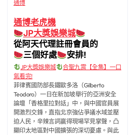
通博
通博老虎機
JP大獎娛樂城
從阿天代理註冊會員的
三個好處
安排!
JP大獎娛樂城
合聖九霄【全集】一口
氣看完!
菲律賓國防部長鐵歐多洛（Gilberto
Teodoro）一日在新加坡舉行的亞洲安全
論壇「香格里拉對話」中，與中國官員展
開激烈交鋒，直指北京強佔爭議水域並壓
迫人民，辛辣言詞贏得現場罕見掌聲，凸
顯印太地區對中國擴張的深切憂慮。與此