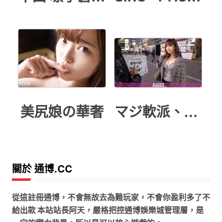
美尻娘の華奢
マジ軟派、初撮
關於 通博.CC
從這註冊通博，不會無故去為難玩家，不會你盈利多了不
給出款 本站站長阿天，嚴格把控通博娛樂城管理層，是