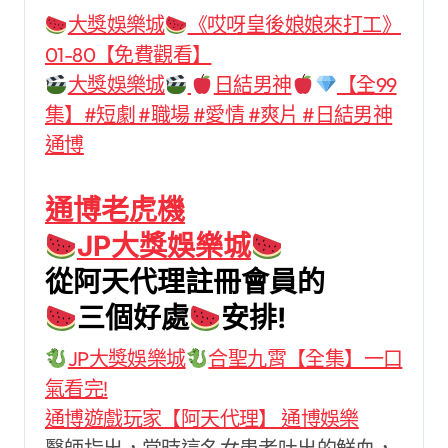
大獎娛樂城
《哎呀皇後娘娘來打工》
01-80【免費觀看】
大獎娛樂城
日結男神
【全99
集】#短劇 #職場 #愛情 #爽片 #日結男神
通博
通博老虎機
JP大獎娛樂城
從阿天代理註冊會員的
三個好處
安排!
JP大獎娛樂城
合聖九霄【全集】一口
氣看完!
通博遊戲玩家【阿天代理】 通博娛樂