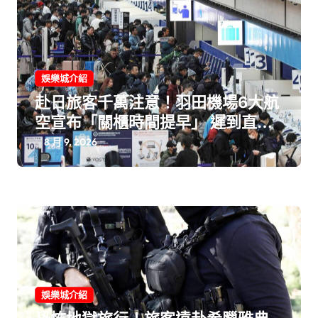
娛樂城介紹
赴日旅客千萬注意！羽田機場6大航
空宣布「關櫃時間提早」 遲到直接
流落街頭！
8 月 9, 2026
娛樂城介紹