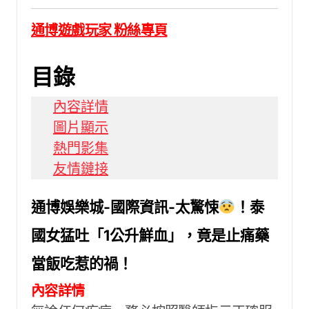
通博遊戲玩家 粉絲專頁
目錄
內容詳情
圖片顯示
熱門影集
友情鏈接
通博娛樂城-國際資訊-太驚悚
！泰
國女猛吐「1公升鮮血」，竟是止痛藥
當飯吃惹的禍！
內容詳情