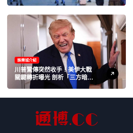
怒痛批：極度殘忍恐攻！
娛樂城介紹
川普驚傳突然收手！美伊大戰
關鍵轉折曝光 剖析「三方暗黑
角力」背後真相！