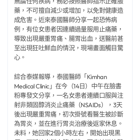
無論任何疾病，務必按照醫師指示正確服
藥，不可擅自減少或增加，以免對健康造
成危害。近來泰國醫師分享一起恐怖病
例，有位女患者因連續過量服用止痛藥，
導致出現嚴重胃痛、腸胃出血，送醫前甚
至出現狂吐鮮血的情況，現場畫面觸目驚
心。
綜合泰媒報導，泰國醫師「Kimhan
Medical Clinic」在今（14日）中午在臉書
粉專發文分享，一名女患者連續口服與注
射非類固醇消炎止痛藥（NSAIDs），3天
後出現嚴重胃痛，初次掛號看醫生被診斷
為胃炎，並在進行胃炎治療後返家休息。
未料，她回家2個小時左右，開始出現黑