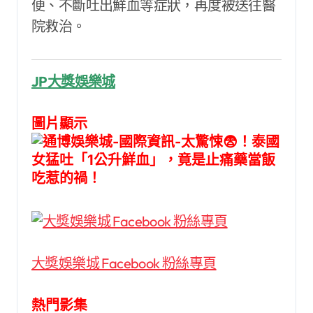
便、不斷吐出鮮血等症狀，再度被送往醫
院救治。
JP大獎娛樂城
圖片顯示
大獎娛樂城 Facebook 粉絲專頁
熱門影集