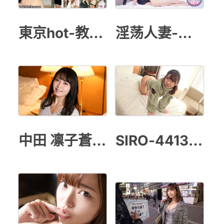
東京hot-教師授業
淫荡人妻-仙儿媛
中田 凛子蒼い再会
SIRO-4413 初撮り