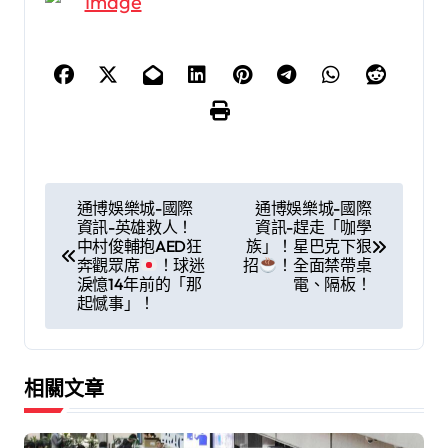
文
通博娛樂城-國際
通博娛樂城-國際
資訊-英雄救人！
資訊-趕走「咖學
章
中村俊輔抱AED狂
族」！星巴克下狠
奔觀眾席
！球迷
招
！全面禁帶桌
導
淚憶14年前的「那
電、隔板！
起憾事」！
覽
相關文章