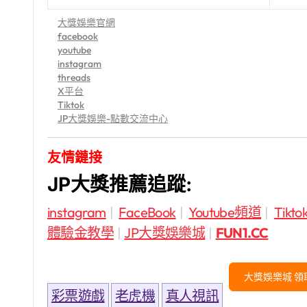
大獎娛樂官網
facebook
youtube
instagram
threads
X平台
Tiktok
JP大獎娛樂-點數交流中心
友情鏈接
JP大獎推薦追蹤:
instagram
|
FaceBook
|
Youtube頻道
|
Tikto
體驗金教學
|
JP大獎娛樂城
|
FUN1.CC
大獎娛樂城 領取
彩票遊戲
老虎機
真人視訊