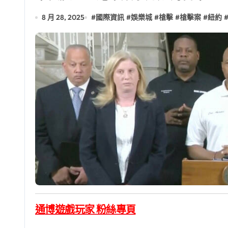
8 月 28, 2025
#
國際資訊
#
娛樂城
#
槍擊
#
槍擊案
#
紐約
通博遊戲玩家 粉絲專頁