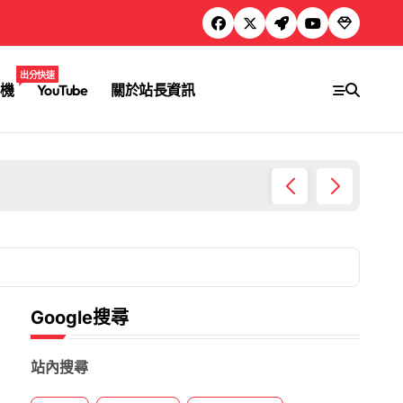
出分快速
機
YouTube
關於站長資訊
冷血逼
Google搜尋
站內搜尋