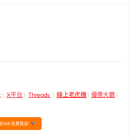
k
|
X平台
|
Threads
|
線上老虎機
|
優惠大廳
|
368 免費獎金!