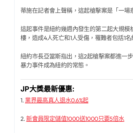
蒂施在記者會上聲稱，這起槍擊案是「一場
這起事件是紐約幾週內發生的第二起大規模槍
樓，造成4人死亡和1人受傷，罹難者包括1
紐約市長亞當斯指出，這2起槍擊案都進一
暴力事件成為紐約的常態。
JP大獎最新優惠:
1.
業界最高真人退水0.6%起
2.
新會員限定儲值1000送1000只要5倍水