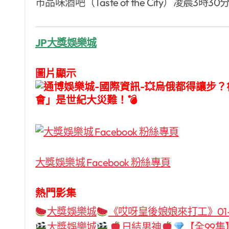
市品味酒吧（Taste of the City）凌晨3時3
JP大獎娛樂城
圖片顯示
大獎娛樂城 Facebook 粉絲專頁
熱門影集
大獎娛樂城
《哎呀皇後娘娘來打工》01
大獎娛樂城
日結男神
【全99集