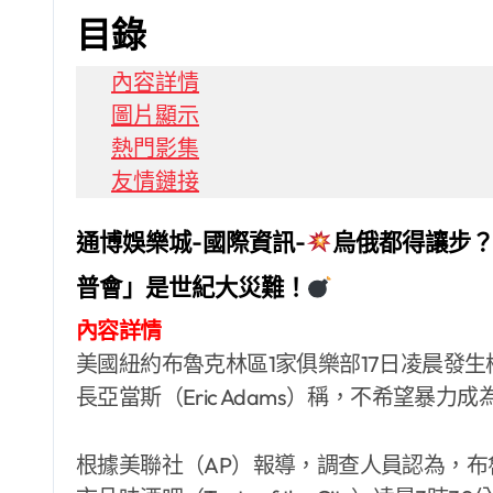
目錄
內容詳情
圖片顯示
熱門影集
友情鏈接
通博娛樂城-國際資訊-
烏俄都得讓步
普會」是世紀大災難！
內容詳情
美國紐約布魯克林區1家俱樂部17日凌晨發
長亞當斯（Eric Adams）稱，不希望暴力
根據美聯社（AP）報導，調查人員認為，布魯克林