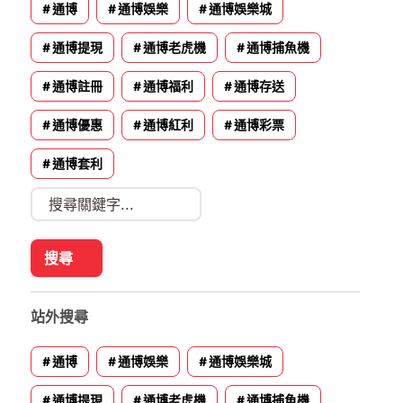
通博
通博娛樂
通博娛樂城
通博提現
通博老虎機
通博捕魚機
通博註冊
通博福利
通博存送
通博優惠
通博紅利
通博彩票
通博套利
站外搜尋
通博
通博娛樂
通博娛樂城
通博提現
通博老虎機
通博捕魚機