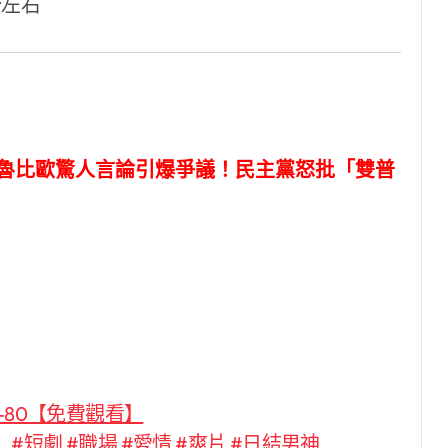
0分左右
-80【免費觀看】
】#短劇 #職場 #愛情 #爽片 #日結男神