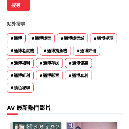
站外搜尋
通博
通博娛樂
通博娛樂城
通博提現
通博老虎機
通博捕魚機
通博註冊
通博福利
通博存送
通博優惠
通博紅利
通博彩票
通博套利
情色裸聊
AV 最新熱門影片