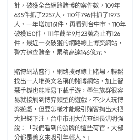
計，破獲全台網路賭博的案件數，109年
635件抓了2257人，110年796件抓了1973
人，一年增加161件，再看到台中市，110年
破獲150件，111年截至9月23號為止有126
件，最近一次破獲的網路線上博奕網站，
警方追查賭金，累積高達146億元。
賭博網站盛行，網路搜尋線上賭場，輕鬆
找出一大堆英文名稱的賭博網站，加上智
慧手機也能輕易下載手遊，學生族群很容
易就接觸到博弈類型的遊戲，不少人玩博
弈遊戲，但要怎樣才能吸引賭客掏出大把
大把錢下注，台中市刑大偵查組長洪明強
說：「我們看到的發牌的這些荷官，大部
分都是美女來吸引年輕人。」