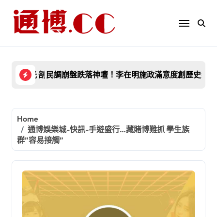
Skip
to
content
 全網看傻！
鍵轉折曝光 剖析「三方暗黑角力」背後真相！
民調崩盤跌落神壇！李在明施政滿意度創歷史新低 
冷血
Home
通博娛樂城-快訊-手遊盛行…藏賭博難抓 學生族
群”容易接觸”