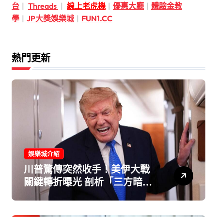
台
|
Threads
|
線上老虎機
|
優惠大廳
|
體驗金教
學
|
JP大獎娛樂城
|
FUN1.CC
熱門更新
娛樂城介紹
川普驚傳突然收手！美伊大戰
關鍵轉折曝光 剖析「三方暗黑
角力」背後真相！