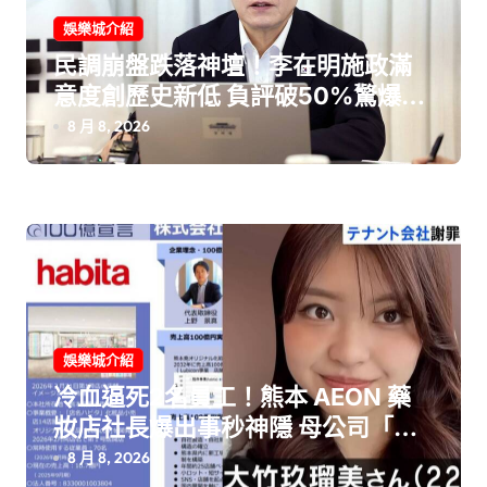
娛樂城介紹
民調崩盤跌落神壇！李在明施政滿
意度創歷史新低 負評破50%驚爆
「4大致命議題」全面炸裂！
8 月 8, 2026
娛樂城介紹
冷血逼死2名員工！熊本 AEON 藥
妝店社長爆出事秒神隱 母公司「光
速切割」引爆全日圍剿炎上！
8 月 8, 2026