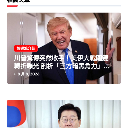
娛樂城介紹
川普驚傳突然收手！美伊大戰關鍵
轉折曝光 剖析「三方暗黑角力」背
後真相！
8 月 8, 2026