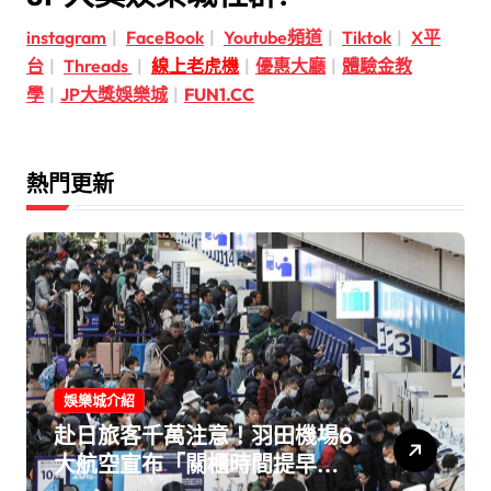
instagram
|
FaceBook
|
Youtube頻道
|
Tiktok
|
X平
台
|
Threads
|
線上老虎機
|
優惠大廳
|
體驗金教
學
|
JP大獎娛樂城
|
FUN1.CC
熱門更新
娛樂城介紹
赴日旅客千萬注意！羽田機場6
大航空宣布「關櫃時間提早」