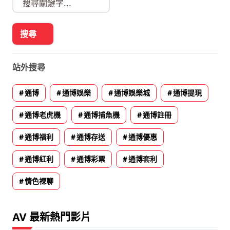
站外搜尋
通博
通博娛樂
通博娛樂城
通博提現
通博老虎機
通博捕魚機
通博註冊
通博福利
通博存送
通博優惠
通博紅利
通博彩票
通博套利
情色裸聊
AV 最新熱門影片