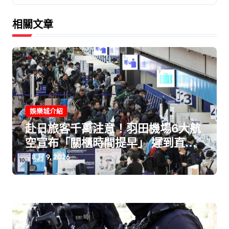
覽
相關文章
娛樂城介紹
赴日旅客千萬注意！羽田機場6大航
空宣布「關櫃時間提早」 遲到直接
流落街頭！
8 月 9, 2026