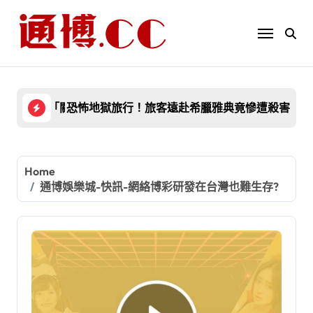
Skip
to
content
議題」全面炸裂！
大航空宣布「關櫃時間提早」 遲到直接流落街頭！
恐怖地獄旅行！旅客遠赴希臘雅典竟慘遭殺害「塞
把
Home
通博娛樂城-快訊-網絡博彩研發在台灣也難生存?