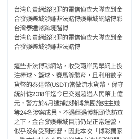
台灣負責網絡犯罪的電信偵查大隊查到金
合發娛樂城涉嫌非法賭博娛樂城網絡博彩
台灣泰達幣跨境賭博
台灣負責網絡犯罪的電信偵查大隊查到金
合發娛樂城涉嫌非法賭博
這些非法博彩網站，收受兩岸民眾網上投
注棒球、籃球、賽馬等體育，且利用數字
貨幣的泰達幣(USDT)當做流水貨幣，保守
統計從2018年迄今已交易超過人民幣上億
元，警方於4月逮捕該賭博集團施姓主嫌
等24名涉案成員。不過經過博訊頭條訪查
之下，金合發娛樂城目前仍是正常運營，
似乎沒有受到影響，因此本次「博彩獨家