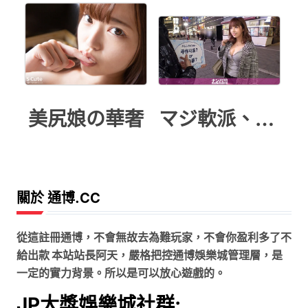
美尻娘の華奢
マジ軟派、初撮
關於 通博.CC
從這註冊通博，不會無故去為難玩家，不會你盈利多了不
給出款 本站站長阿天，嚴格把控通博娛樂城管理層，是
一定的實力背景。所以是可以放心遊戲的。
JP大獎娛樂城社群: