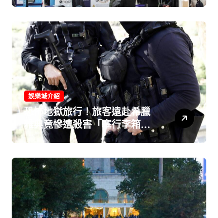
遲到直接流落街頭！
娛樂城介紹
恐怖地獄旅行！旅客遠赴希臘
雅典竟慘遭殺害「塞行李箱淪
慘死箱屍」 嫌犯阿富汗男落
網！