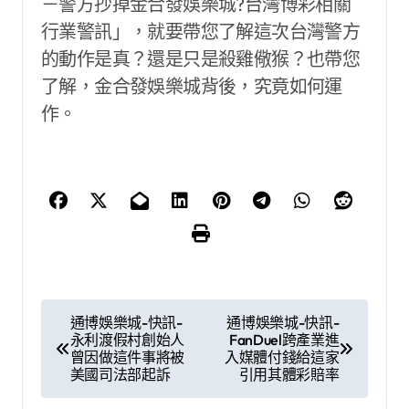
－警方抄掉金合發娛樂城?台灣博彩相關
行業警訊」，就要帶您了解這次台灣警方
的動作是真？還是只是殺雞儆猴？也帶您
了解，金合發娛樂城背後，究竟如何運
作。
文
通博娛樂城-快訊-
通博娛樂城-快訊-
永利渡假村創始人
FanDuel跨產業進
章
曾因做這件事將被
入媒體付錢給這家
美國司法部起訴
引用其體彩賠率
導