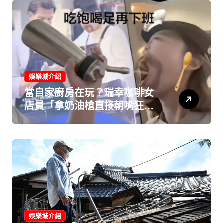
娛樂城介紹
當自家廚房在玩？瑞幸咖啡女
店員「拿奶油槍直接朝嘴狂
噴」 離譜畫面曝光慘遭光速開
除！
娛樂城介紹