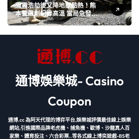
強震浩劫後又降地獄酷熱！熊
本驚飆創紀錄高溫 當局急發警
告：白天外出作業恐送命！
通博娛樂城- Casino
Coupon
通博.cc 為阿天代理的博弈平台,娛樂城評價最佳線上娛樂
網站,引進國際品牌老虎機、捕魚機、歐博、沙龍真人百
家樂、體育投注、六合彩票..等各式線上博奕遊戲-BS老