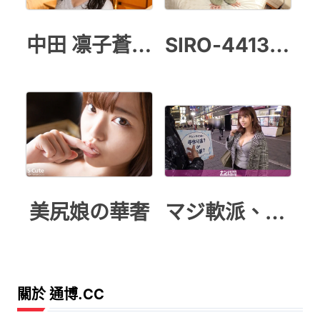
中田 凛子蒼い再会
SIRO-4413 初撮り
美尻娘の華奢
マジ軟派、初撮
關於 通博.CC