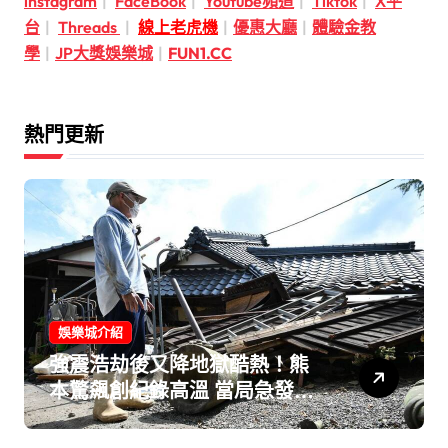
instagram
|
FaceBook
|
Youtube頻道
|
Tiktok
|
X平
台
|
Threads
|
線上老虎機
|
優惠大廳
|
體驗金教
學
|
JP大獎娛樂城
|
FUN1.CC
熱門更新
娛樂城介紹
強震浩劫後又降地獄酷熱！熊
本驚飆創紀錄高溫 當局急發警
告：白天外出作業恐送命！