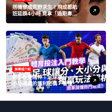
搭機慘成荒野求生！飛成都航
班延誤4小時 竟拿「過期毒泡
麵」打發乘客爆火大開轟！
娛樂城介紹
新手秒變賭神！足球讓分、大
小分暗藏的獲利密碼，看懂這
篇直接贏在起跑線！