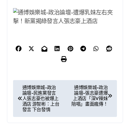
文
通博娛樂城-政治
通博娛樂城-政治
論壇-民進黨發言
論壇-張志豪遭爆
章
人張志豪也被爆上
上酒店「深V辣妹
酒店 游智彬：上台
陪唱」畫面瘋傳！
導
發言 下台發情
覽