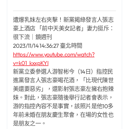
遭爆乳妹左右夾擊！新黨揭綠發言人張志
豪上酒店 「前中天美女記者」妻力挺斥：
很下流｜鏡週刊
2023/11/14 14:36:27 臺北時間
https://www.youtube.com/watch?
v=k01_kxxpKYI
新黨立委參選人游智彬今（14日）指控民
進黨發言人張志豪喝花酒，「比現代陳世
美還要惡劣」，還影射張志豪左擁右抱辣
妹。對此，張志豪隨後舉行記者會表示，
游的指控內容不是事實，該照片是他10多
年前未婚在朋友慶生聚會，在場的女性也
是朋友之一。