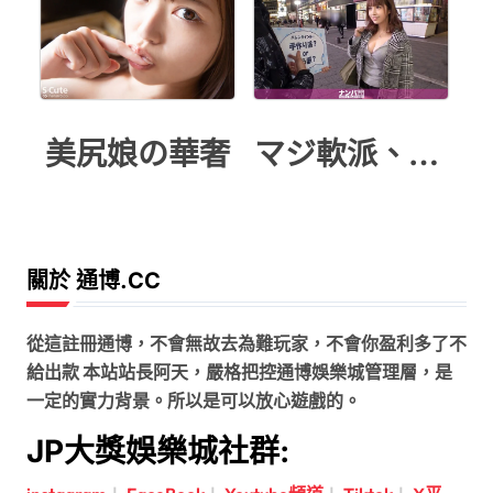
美尻娘の華奢
マジ軟派、初撮
關於 通博.CC
從這註冊通博，不會無故去為難玩家，不會你盈利多了不
給出款 本站站長阿天，嚴格把控通博娛樂城管理層，是
一定的實力背景。所以是可以放心遊戲的。
JP大獎娛樂城社群: