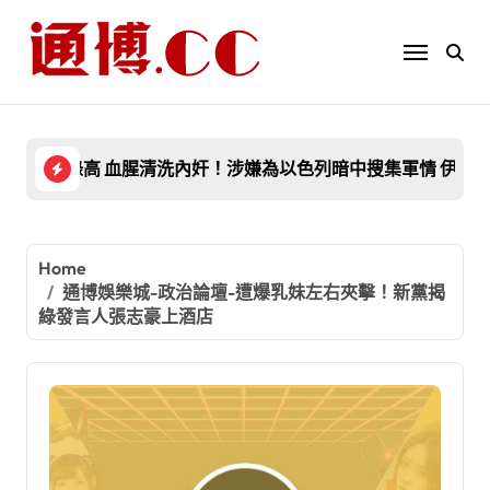
Skip
to
content
開口反擊！
驚飆創紀錄高溫 當局急發警告：白天外出作業恐送命！
血腥清洗內奸！涉嫌為以色列暗中搜集軍情 伊朗
搭
Home
通博娛樂城-政治論壇-遭爆乳妹左右夾擊！新黨揭
綠發言人張志豪上酒店