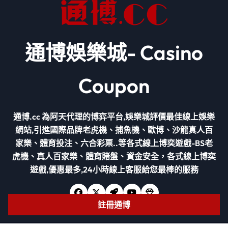
通博娛樂城- Casino
Coupon
通博.cc 為阿天代理的博弈平台,娛樂城評價最佳線上娛樂
網站,引進國際品牌老虎機、捕魚機、歐博、沙龍真人百
家樂、體育投注、六合彩票..等各式線上博奕遊戲-BS老
虎機、真人百家樂、體育賭盤、資金安全，各式線上博奕
遊戲,優惠最多,24小時線上客服給您最棒的服務
註冊通博