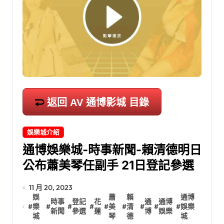
返回 AV 通博影城 目錄
娛樂城介紹
通博娛樂城-時事新聞-賴清德明日
公布蕭美琴任副手 21日登記參選
11 月 20, 2023
娛
蕭
賴
通博
時事
登記
花
通
通博
#
樂
#
#
#
#
美
#
清
#
#
#
娛樂
新聞
參選
蓮
博
娛樂
城
琴
德
城