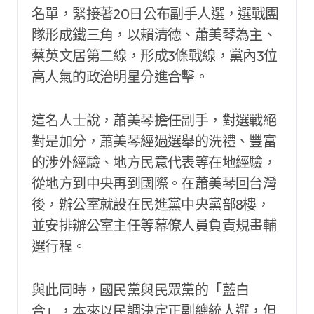
名單，緊接著20日公布副手人選，選戰團
隊形成鐵三角，以賴清德、蕭美琴為主、
蔡英文居第二線，形成3條戰線，黨內3位
高人氣的政治明星分進合擊。
這名人士說，蕭美琴擔任副手，對選戰絕
對是加分，蕭美琴經過選舉的洗禮、豐富
的涉外經驗、地方民意代表等在地經驗，
從地方到中央再到國際。在蕭美琴回台灣
後，辦公室就設在民進黨中央黨部8樓，
並安排辦公室主任等幕僚人員負責規畫輔
選行程。
與此同時，國民黨與民眾黨的「藍白
合」，本來以民調決定正副總統人選，但