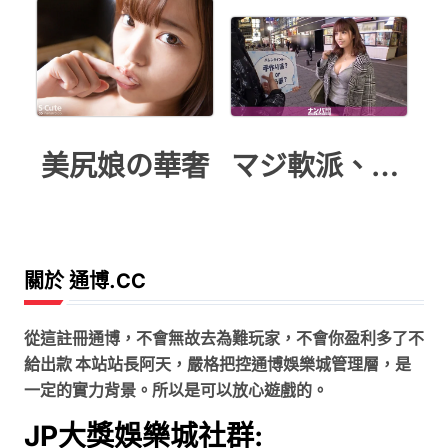
美尻娘の華奢
マジ軟派、初撮
關於 通博.CC
從這註冊通博，不會無故去為難玩家，不會你盈利多了不
給出款 本站站長阿天，嚴格把控通博娛樂城管理層，是
一定的實力背景。所以是可以放心遊戲的。
JP大獎娛樂城社群: