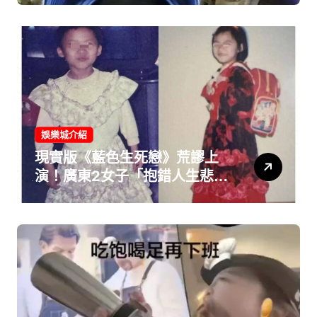
查隨便弄弄就好！
娛樂城介紹
現實版《藍色生死戀》荒謬上
演！廣東2女子「抱錯人生悲慘
37年」 一驗 DNA 全網看傻！