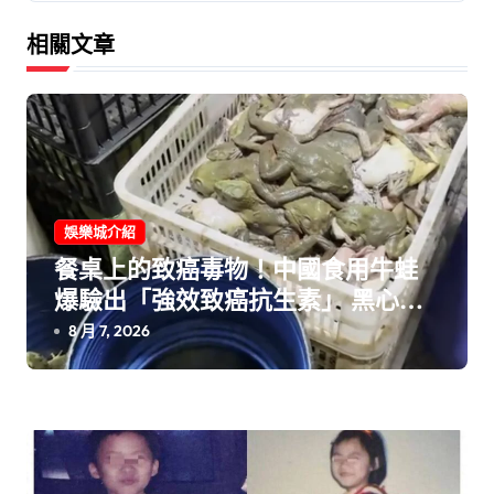
覽
相關文章
娛樂城介紹
餐桌上的致癌毒物！中國食用牛蛙
爆驗出「強效致癌抗生素」 黑心業
者囂張嗆：官府檢查隨便弄弄就
8 月 7, 2026
好！