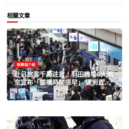
相關文章
娛樂城介紹
赴日旅客千萬注意！羽田機場6大航
空宣布「關櫃時間提早」 遲到直接
流落街頭！
8 月 9, 2026