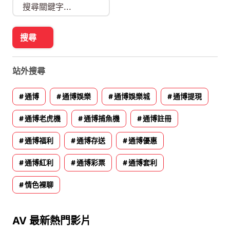
站外搜尋
通博
通博娛樂
通博娛樂城
通博提現
通博老虎機
通博捕魚機
通博註冊
通博福利
通博存送
通博優惠
通博紅利
通博彩票
通博套利
情色裸聊
AV 最新熱門影片