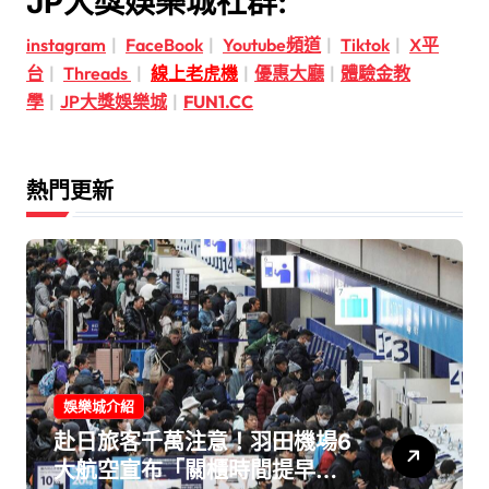
JP大獎娛樂城社群:
instagram
|
FaceBook
|
Youtube頻道
|
Tiktok
|
X平
台
|
Threads
|
線上老虎機
|
優惠大廳
|
體驗金教
學
|
JP大獎娛樂城
|
FUN1.CC
熱門更新
娛樂城介紹
赴日旅客千萬注意！羽田機場6
大航空宣布「關櫃時間提早」