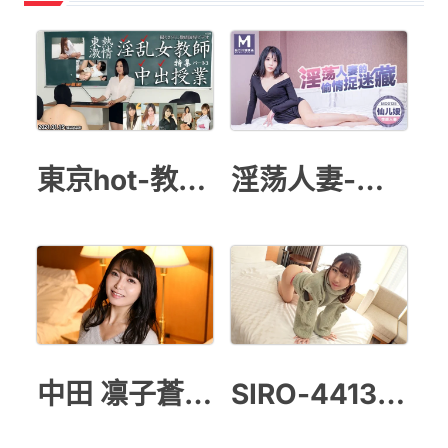
東京hot-教師授業
淫荡人妻-仙儿媛
中田 凛子蒼い再会
SIRO-4413 初撮り