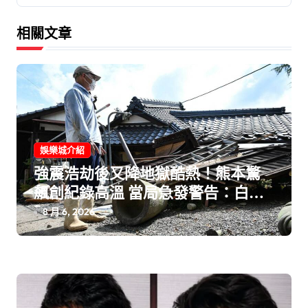
相關文章
娛樂城介紹
強震浩劫後又降地獄酷熱！熊本驚
飆創紀錄高溫 當局急發警告：白天
外出作業恐送命！
8 月 6, 2026