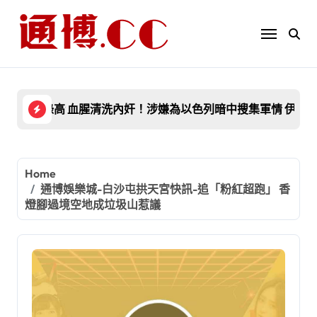
Skip
to
content
開口反擊！
驚飆創紀錄高溫 當局急發警告：白天外出作業恐送命！
血腥清洗內奸！涉嫌為以色列暗中搜集軍情 伊朗
搭
Home
通博娛樂城-白沙屯拱天宮快訊-追「粉紅超跑」 香
燈腳過境空地成垃圾山惹議