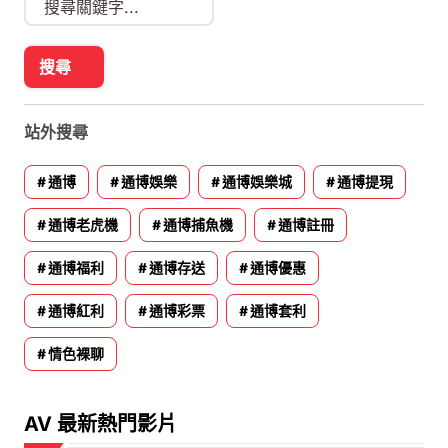
站外搜尋
通博
通博娛樂
通博娛樂城
通博提現
通博老虎機
通博捕魚機
通博註冊
通博福利
通博存送
通博優惠
通博紅利
通博彩票
通博套利
情色裸聊
AV 最新熱門影片