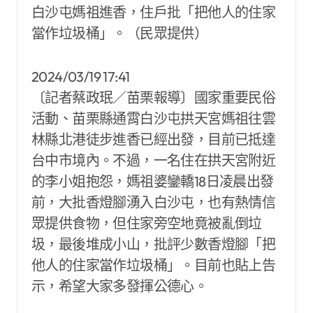
白沙屯媽祖進香，住戶批「把他人的住家
當作垃圾桶」。（民眾提供）
2024/03/19 17:41
〔記者蔡政珉／苗栗報導〕國家重要民俗
活動、苗栗縣通霄白沙屯拱天宮媽祖往雲
林縣北港徒步進香已經出發，目前已抵達
台中市境內。不過，一名住在拱天宮附近
的李小姐抱怨，媽祖婆鑾轎18日凌晨出發
前，大批香燈腳湧入白沙屯，也有熱情信
眾提供食物，但住家旁空地竟被亂倒垃
圾，最後堆成小山，批評少數香燈腳「把
他人的住家當作垃圾桶」。目前也貼上告
示，希望大家多發揮公德心。