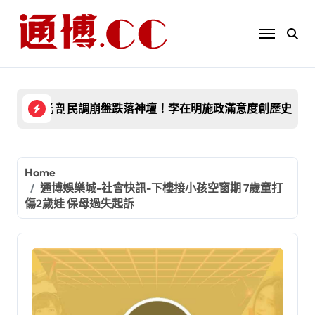
Skip
to
content
 全網看傻！
鍵轉折曝光 剖析「三方暗黑角力」背後真相！
民調崩盤跌落神壇！李在明施政滿意度創歷史新低 
冷血
Home
通博娛樂城-社會快訊-下樓接小孩空窗期 7歲童打
傷2歲娃 保母過失起訴