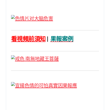
看視頻前須知
|
果報案例