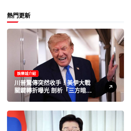
熱門更新
娛樂城介紹
川普驚傳突然收手！美伊大戰
關鍵轉折曝光 剖析「三方暗黑
角力」背後真相！