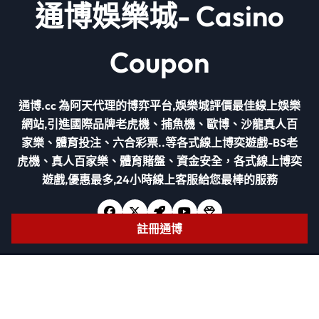
通博娛樂城- Casino
Coupon
通博.cc 為阿天代理的博弈平台,娛樂城評價最佳線上娛樂
網站,引進國際品牌老虎機、捕魚機、歐博、沙龍真人百
家樂、體育投注、六合彩票..等各式線上博奕遊戲-BS老
虎機、真人百家樂、體育賭盤、資金安全，各式線上博奕
遊戲,優惠最多,24小時線上客服給您最棒的服務
註冊通博
Copyright © All rights reserved |
通博.CC
,
賭場明哥
|
關
於站長