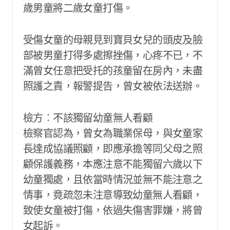
歲男童將二歲女童打傷。
受傷女童的母親見到寶貝女兒的頭皮及臉
部被男童打得多處擦挫傷，心疼不已，不
滿曾女任意把受托的孩童留在房內，未盡
照護之責，報警提告，曾女被依法送辦。
檢方︰不該獨留幼童無人看顧
檢察官認為，曾女為職業保母，與女童家
長達成協議照顧，即應承擔等同父母之照
顧保護義務，本應注意不能獨留六歲以下
幼童獨處，且依當時情況並無不能注意之
情事，竟疏忽未注意導致幼童無人看顧，
致使女童被打傷，依過失傷害罪嫌，將曾
女起訴。