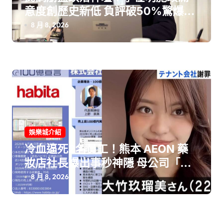
意度創歷史新低 負評破50%驚爆
「4大致命議題」全面炸裂！
8 月 8, 2026
娛樂城介紹
冷血逼死2名員工！熊本 AEON 藥
妝店社長爆出事秒神隱 母公司「光
速切割」引爆全日圍剿炎上！
8 月 8, 2026