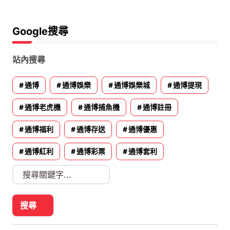
Google搜尋
站內搜尋
通博
通博娛樂
通博娛樂城
通博提現
通博老虎機
通博捕魚機
通博註冊
通博福利
通博存送
通博優惠
通博紅利
通博彩票
通博套利