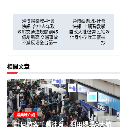
文
通博娛樂城-社會
通博娛樂城-社會
快訊-台中去年取
快訊-上網看教學
章
締交通違規開罰43
自改大批槍彈 民宅
億創新高 交通事故
化身小型兵工廠被
導
不減反增全台第一
抄
覽
相關文章
娛樂城介紹
赴日旅客千萬注意！羽田機場6大航