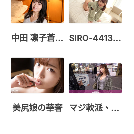
中田 凛子蒼い再会
SIRO-4413 初撮り
美尻娘の華奢
マジ軟派、初撮