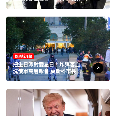
慘死箱屍」 嫌犯阿富汗男落
網！
娛樂城介紹
把生日派對變忌日！炸彈客血
洗俄軍高層聚會 莫斯科市長震
怒痛批：極度殘忍恐攻！