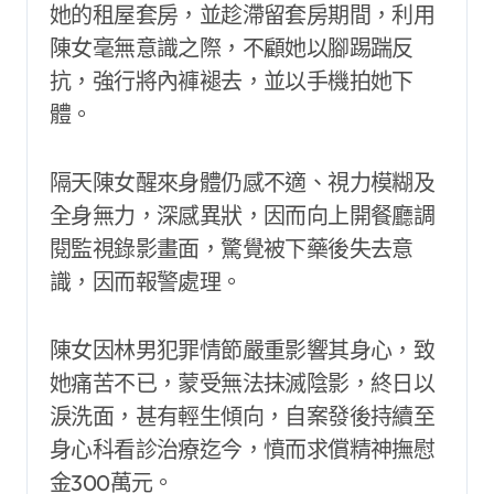
她的租屋套房，並趁滯留套房期間，利用
陳女毫無意識之際，不顧她以腳踢踹反
抗，強行將內褲褪去，並以手機拍她下
體。
隔天陳女醒來身體仍感不適、視力模糊及
全身無力，深感異狀，因而向上開餐廳調
閱監視錄影畫面，驚覺被下藥後失去意
識，因而報警處理。
陳女因林男犯罪情節嚴重影響其身心，致
她痛苦不已，蒙受無法抹滅陰影，終日以
淚洗面，甚有輕生傾向，自案發後持續至
身心科看診治療迄今，憤而求償精神撫慰
金300萬元。