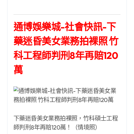
通博娛樂城-社會快訊-下
藥迷昏美女業務拍裸照 竹
科工程師判刑8年再賠120
萬
下藥迷昏美女業務拍裸照，竹科碩士工程
師判刑8年再賠120萬！（情境照）