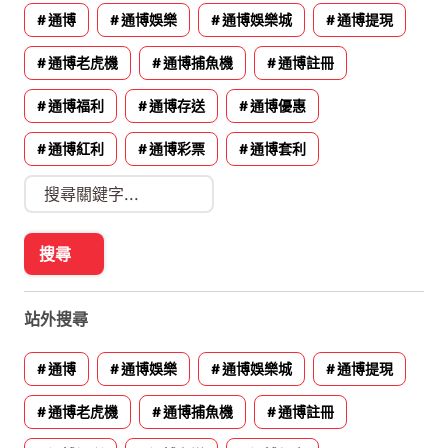
通博
通博娛樂
通博娛樂城
通博提現
通博老虎機
通博捕魚機
通博註冊
通博福利
通博存送
通博優惠
通博紅利
通博彩票
通博套利
站外搜尋
通博
通博娛樂
通博娛樂城
通博提現
通博老虎機
通博捕魚機
通博註冊