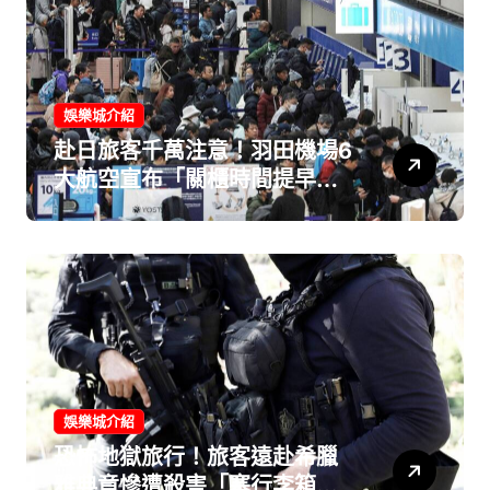
娛樂城介紹
赴日旅客千萬注意！羽田機場6
大航空宣布「關櫃時間提早」
遲到直接流落街頭！
娛樂城介紹
恐怖地獄旅行！旅客遠赴希臘
雅典竟慘遭殺害「塞行李箱淪