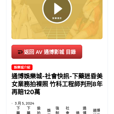
返回 AV 通博影城 目錄
娛樂城介紹
通博娛樂城-社會快訊-下藥迷昏美
女業務拍裸照 竹科工程師判刑8年
再賠120萬
3 月 5, 2024
下
下
偷
強
社
通
娛
通博
藥
藥
拍
制
會
通
博