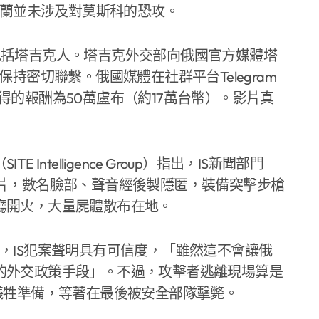
，烏克蘭並未涉及對莫斯科的恐攻。
包括塔吉克人。塔吉克外交部向俄國官方媒體塔
持密切聯繫。俄國媒體在社群平台Telegram
得的報酬為50萬盧布（約17萬台幣）。影片真
ntelligence Group）指出，IS新聞部門
長的影片，數名臉部、聲音經後製隱匿，裝備突擊步槍
廳開火，大量屍體散布在地。
）指出，IS犯案聲明具有可信度，「雖然這不會讓俄
的外交政策手段」。不過，攻擊者逃離現場算是
犧牲準備，等著在最後被安全部隊擊斃。