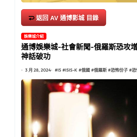
返回 AV 通博影城 目錄
娛樂城介紹
通博娛樂城-社會新聞-俄羅斯恐攻增
神話破功
3 月 28, 2024
#
IS
#
ISIS-K
#
俄國
#
俄羅斯
#
恐怖份子
#
恐