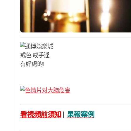
看視頻前須知
|
果報案例