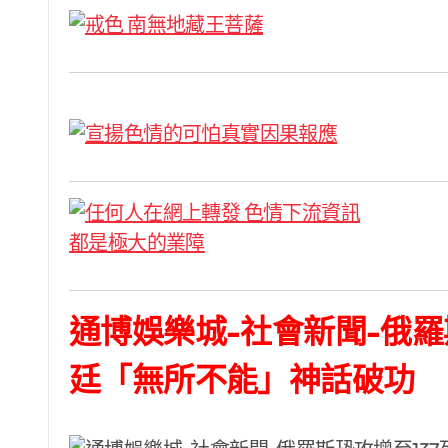
通博娛樂城-社會新聞-俄羅
廷「無所不能」神話破功