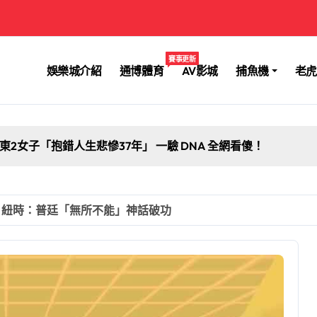
賽事更新
娛樂城介紹
通博體育
AV影城
捕魚機
老虎
2女子「抱錯人生悲慘37年」 一驗 DNA 全網看傻！
死！紐時：普廷「無所不能」神話破功