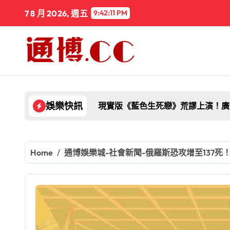
Skip
7 8 月 2026, 週五
9:42:12 PM
to
content
現實版《藍色生死戀》荒謬上演！廣東
娛樂快訊
Home
通博娛樂城-社會新聞-俄羅斯恐攻增至137