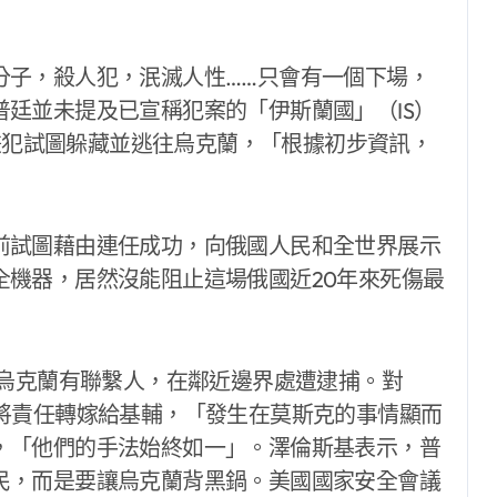
分子，殺人犯，泯滅人性……只會有一個下場，
廷並未提及已宣稱犯案的「伊斯蘭國」（IS）
指嫌犯試圖躲藏並逃往烏克蘭，「根據初步資訊，
前試圖藉由連任成功，向俄國人民和全世界展示
全機器，居然沒能阻止這場俄國近20年來死傷最
在烏克蘭有聯繫人，在鄰近邊界處遭逮捕。對
圖將責任轉嫁給基輔，「發生在莫斯克的事情顯而
，「他們的手法始終如一」。澤倫斯基表示，普
民，而是要讓烏克蘭背黑鍋。美國國家安全會議