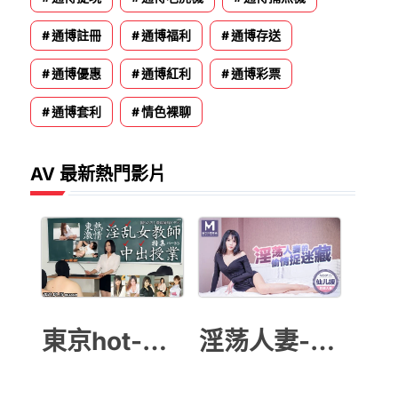
通博註冊
通博福利
通博存送
通博優惠
通博紅利
通博彩票
通博套利
情色裸聊
AV 最新熱門影片
東京hot-教師授業
淫荡人妻-仙儿媛