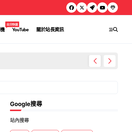
出分快速
機
YouTube
關於站長資訊
當自家
Google搜尋
站內搜尋