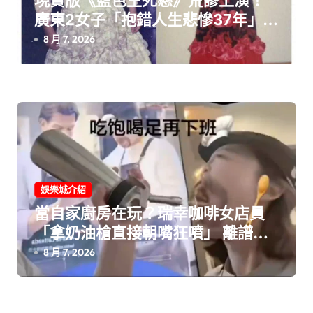
廣東2女子「抱錯人生悲慘37年」
一驗 DNA 全網看傻！
8 月 7, 2026
娛樂城介紹
當自家廚房在玩？瑞幸咖啡女店員
「拿奶油槍直接朝嘴狂噴」 離譜畫
面曝光慘遭光速開除！
8 月 7, 2026