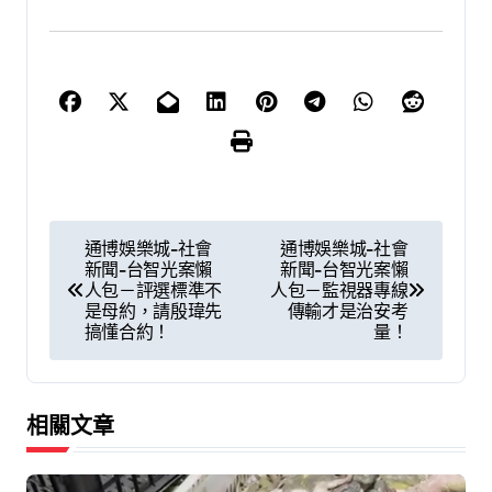
文
通博娛樂城-社會
通博娛樂城-社會
新聞-台智光案懶
新聞-台智光案懶
章
人包－評選標準不
人包－監視器專線
是母約，請殷瑋先
傳輸才是治安考
導
搞懂合約！
量！
覽
相關文章