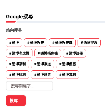
Google搜尋
站內搜尋
通博
通博娛樂
通博娛樂城
通博提現
通博老虎機
通博捕魚機
通博註冊
通博福利
通博存送
通博優惠
通博紅利
通博彩票
通博套利