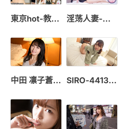
東京hot-教師授業
淫荡人妻-仙儿媛
中田 凛子蒼い再会
SIRO-4413 初撮り