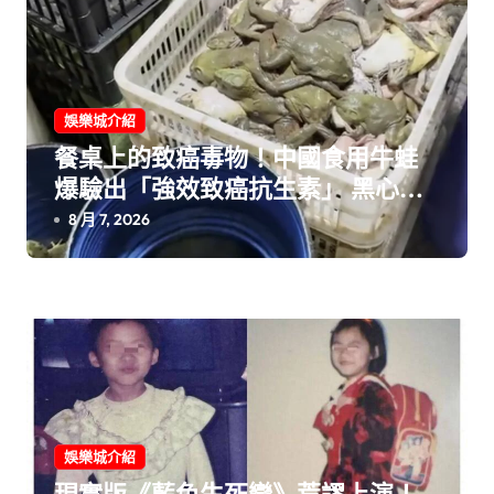
娛樂城介紹
餐桌上的致癌毒物！中國食用牛蛙
爆驗出「強效致癌抗生素」 黑心業
者囂張嗆：官府檢查隨便弄弄就
8 月 7, 2026
好！
娛樂城介紹
現實版《藍色生死戀》荒謬上演！