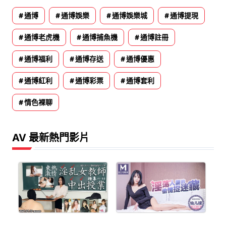
通博
通博娛樂
通博娛樂城
通博提現
通博老虎機
通博捕魚機
通博註冊
通博福利
通博存送
通博優惠
通博紅利
通博彩票
通博套利
情色裸聊
AV 最新熱門影片