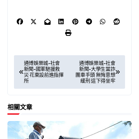
文
通博娛樂城-社會
通博娛樂城-社會
新聞-國軍馳援救
新聞-大學生當詐
章
災 花東設前進指揮
團車手頭 無悔意想
所
緩刑 這下得坐牢
導
覽
相關文章