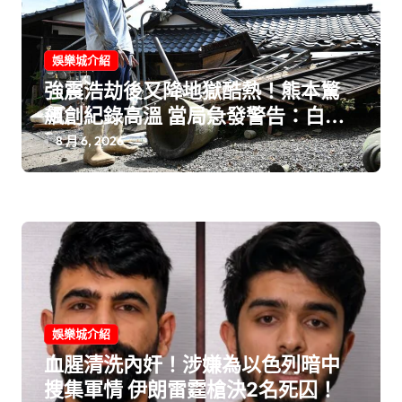
娛樂城介紹
強震浩劫後又降地獄酷熱！熊本驚
飆創紀錄高溫 當局急發警告：白天
外出作業恐送命！
8 月 6, 2026
娛樂城介紹
血腥清洗內奸！涉嫌為以色列暗中
搜集軍情 伊朗雷霆槍決2名死囚！