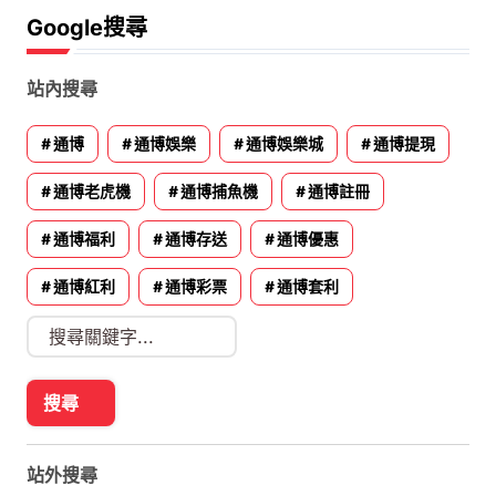
Google搜尋
站內搜尋
通博
通博娛樂
通博娛樂城
通博提現
通博老虎機
通博捕魚機
通博註冊
通博福利
通博存送
通博優惠
通博紅利
通博彩票
通博套利
站外搜尋