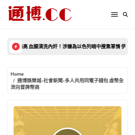
Skip
to
content
開口反擊！
驚飆創紀錄高溫 當局急發警告：白天外出作業恐送命！
血腥清洗內奸！涉嫌為以色列暗中搜集軍情 伊朗
搭
Home
通博娛樂城-社會新聞-多人共用同電子錢包 虛幣全
流向冒牌幣商