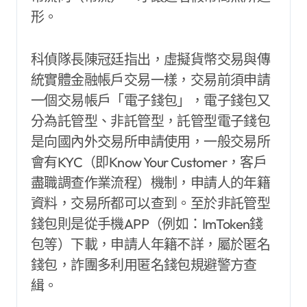
形。
科偵隊長陳冠廷指出，虛擬貨幣交易與傳
統實體金融帳戶交易一樣，交易前須申請
一個交易帳戶「電子錢包」，電子錢包又
分為託管型、非託管型，託管型電子錢包
是向國內外交易所申請使用，一般交易所
會有KYC（即Know Your Customer，客戶
盡職調查作業流程）機制，申請人的年籍
資料，交易所都可以查到。至於非託管型
錢包則是從手機APP（例如：ImToken錢
包等）下載，申請人年籍不詳，屬於匿名
錢包，詐團多利用匿名錢包規避警方查
緝。