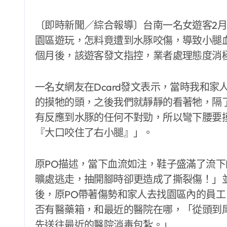
〔即時新聞／綜合報導〕台南一名女遊客2
園區遊玩，怎料竟遭到水豚咬傷，導致小腿
個月後，該遊客發文指控，業者處理態度消
一名女網友在Dcard發文表示，當時我和
的摸牠的頭，之後我們就靜靜的看著牠，隔
有反應到水豚的任何不對勁，所以彎下腰要
『大口咬住了右小腿』」。
原PO描述，當下血流如注，鞋子盛滿了流
曠處逃走，抽開腳時卻更造成了撕裂傷！」
後，原PO帶著傷勢和家人去找園區內的員工
否有醫藥箱，和最近的醫院在哪，「從頭到
先送往最近的醫院消毒包紮。」