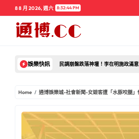
Skip
8 8 月 2026, 週六
8:32:46 PM
to
content
民調崩盤跌落神壇！李在明施政滿意
娛樂快訊
Home
通博娛樂城-社會新聞-女遊客遭「水豚咬腿」