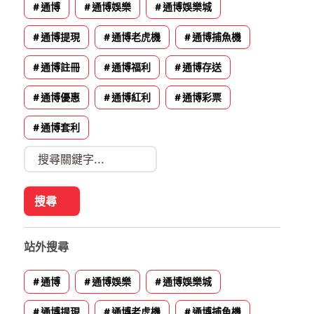
通博
通博娛樂
通博娛樂城
通博提現
通博老虎機
通博捕魚機
通博註冊
通博福利
通博存送
通博優惠
通博紅利
通博彩票
通博套利
站外搜尋
通博
通博娛樂
通博娛樂城
通博提現
通博老虎機
通博捕魚機