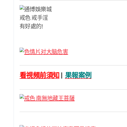
看視頻前須知
|
果報案例