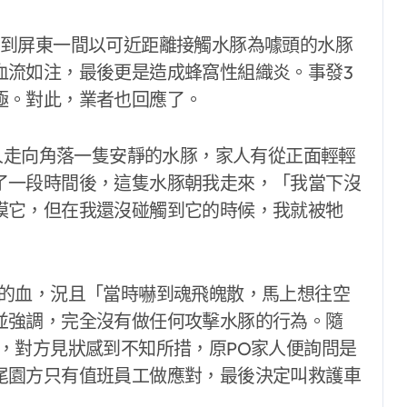
月到屏東一間以可近距離接觸水豚為噱頭的水豚
血流如注，最後更是造成蜂窩性組織炎。事發3
極。對此，業者也回應了。
家人走向角落一隻安靜的水豚，家人有從正面輕輕
了一段時間後，這隻水豚朝我走來，「我當下沒
摸它，但在我還沒碰觸到它的時候，我就被牠
下的血，況且「當時嚇到魂飛魄散，馬上想往空
並強調，完全沒有做任何攻擊水豚的行為。隨
，對方見狀感到不知所措，原PO家人便詢問是
尾園方只有值班員工做應對，最後決定叫救護車