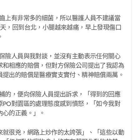
牙齒上有非常多的細菌，所以醫護人員不建議當
2天，回到台北，小腿越來越痛，早上發現傷口
。
的保險人員與我對談，並沒有主動表示任何關心
求和相應的賠償，但對方保險公司提出了我認為
員提出的賠償是醫療實支實付、精神賠償兩萬。
彌補的，便向保險人員提出訴求，「得到的回應
原PO對園區的處理態度感到憤怒，「如今我對
內心的正義。」。
來就很兇，網路上炒作的太誇張」、「這些以動