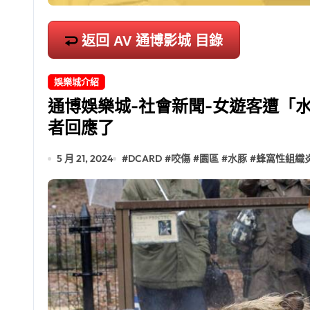
返回 AV 通博影城 目錄
娛樂城介紹
通博娛樂城-社會新聞-女遊客遭「
者回應了
5 月 21, 2024
#
DCARD
#
咬傷
#
園區
#
水豚
#
蜂窩性組織