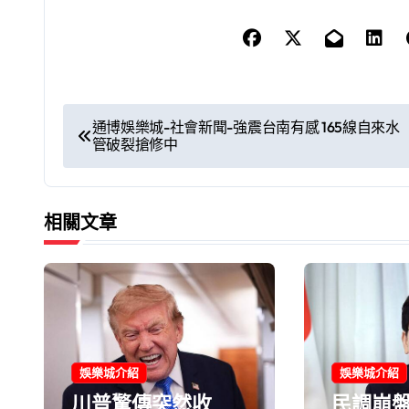
文
通博娛樂城-社會新聞-強震台南有感 165線自來水
管破裂搶修中
章
導
相關文章
覽
娛樂城介紹
娛樂城介紹
川普驚傳突然收
民調崩