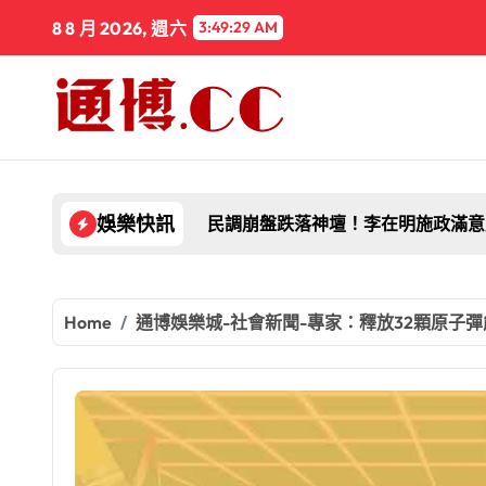
Skip
8 8 月 2026, 週六
3:49:30 AM
to
content
民調崩盤跌落神壇！李在明施政滿意
娛樂快訊
Home
通博娛樂城-社會新聞-專家：釋放32顆原子彈