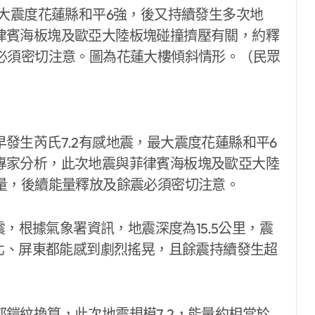
最大震度花蓮縣和平6強，後又持續發生多次地
律賓海板塊及歐亞大陸板塊碰撞擠壓有關，約釋
震必須密切注意。圖為花蓮大樓傾斜情形。（民眾
發生芮氏7.2有感地震，最大震度花蓮縣和平6
專家分析，此次地震與菲律賓海板塊及歐亞大陸
量，後續能量釋放及餘震必須密切注意。
震，根據氣象署資訊，地震深度為15.5公里，震
台北、屏東都能感到劇烈搖晃，且餘震持續發生超
鎧紋換算，此次地震規模7.2，能量約相當於