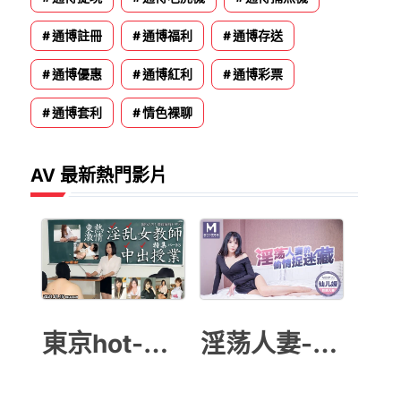
通博註冊
通博福利
通博存送
通博優惠
通博紅利
通博彩票
通博套利
情色裸聊
AV 最新熱門影片
東京hot-教師授業
淫荡人妻-仙儿媛