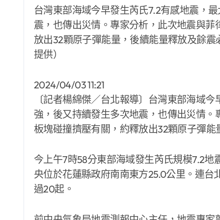
台灣東部海域今早發生芮氏7.2有感地震，
震，也傳出災情。專家分析，此次地震與菲
放出32顆原子彈能量，後續能量釋放及餘
提供）
2024/04/03 11:21
〔記者楊綿傑／台北報導〕台灣東部海域今早
強，後又持續發生多次地震，也傳出災情。
板塊碰撞擠壓有關，約釋放出32顆原子彈能
今上午7時58分東部海域發生芮氏規模7.2地
央位於花蓮縣政府南南東方25.0公里。連
過20起。
前中央氣象局地震測報中心主任，地震專家郭