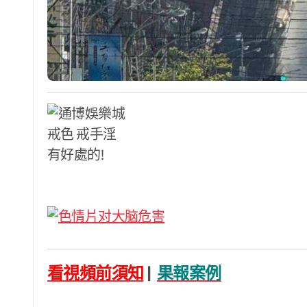
看視頻前須知
|
果報案例