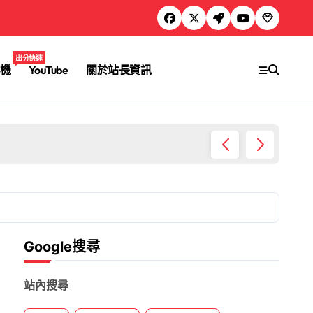
出分快速
機
YouTube
關於站長資訊
冷血逼
Google搜尋
站內搜尋