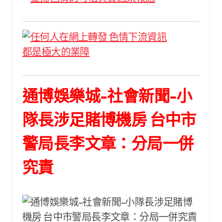
通博娛樂城-社會新聞-小
隊長涉足賭博機房 台中市
警局長李文章：分局一併
究責