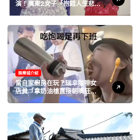
演！廣東2女子「抱錯人生悲慘
37年」 一驗 DNA 全網看傻！
娛樂城介紹
當自家廚房在玩？瑞幸咖啡女
店員「拿奶油槍直接朝嘴狂
噴」 離譜畫面曝光慘遭光速開
除！