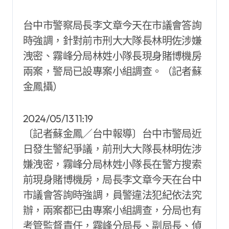
台中市警察局長李文章今天在市議會答詢
時強調，針對前市刑大大隊長林明佐涉嫌
洩密、霧峰分局林姓小隊長現身賭博機房
兩案，警局已設專案小組調查。（記者蘇
金鳳攝）
2024/05/13 11:19
〔記者蘇金鳳／台中報導〕台中市警局近
日發生警紀爭議，前刑大大隊長林明佐涉
嫌洩密，霧峰分局林姓小隊長在警方搜索
前現身賭博機房，局長李文章今天在台中
市議會答詢時強調，員警違法犯紀依法究
辦，兩案都已由專案小組調查，分局也有
考管監督責任，霧峰分局長、副局長、偵