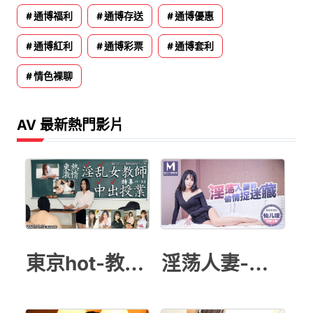
通博福利
通博存送
通博優惠
通博紅利
通博彩票
通博套利
情色裸聊
AV 最新熱門影片
東京hot-教師授業
淫荡人妻-仙儿媛