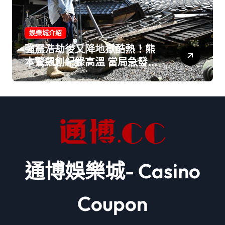
娛樂城介紹
強震浩劫後又降地獄酷熱！熊
本驚飆創紀錄高溫 當局急發警
告：白天外出作業恐送命！
通博娛樂城- Casino
Coupon