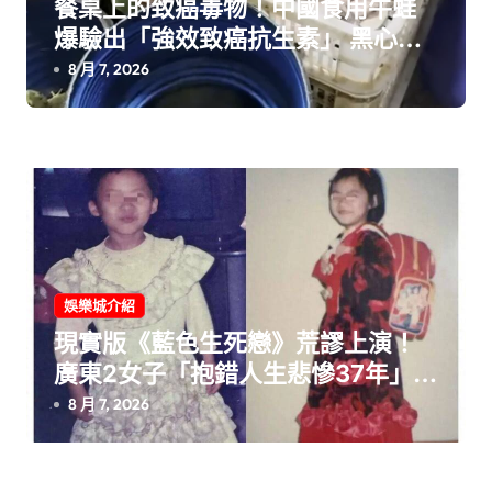
餐桌上的致癌毒物！中國食用牛蛙
爆驗出「強效致癌抗生素」 黑心業
者囂張嗆：官府檢查隨便弄弄就
8 月 7, 2026
好！
娛樂城介紹
現實版《藍色生死戀》荒謬上演！
廣東2女子「抱錯人生悲慘37年」
一驗 DNA 全網看傻！
8 月 7, 2026