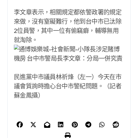
李文章表示，相關規定都依警政署的規定
來做，沒有窒礙難行，他到台中市已汰除
2位員警，其中一位有偷竊癖，輔導無用
就淘除。
民進黨中市議員林祈烽（左一）今天在市
議會質詢時擔心台中市警紀問題。（記者
蘇金鳳攝）