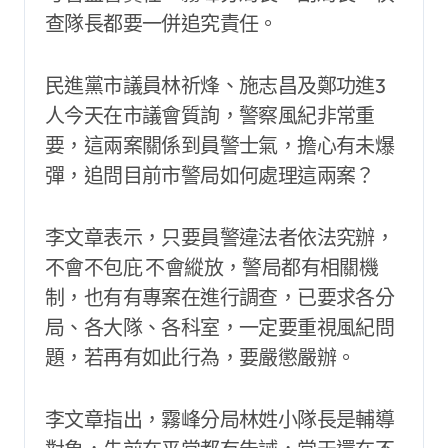
查隊長都要一併追究責任。
民進黨市議員林祈烽、施志昌及鄭功進3
人今天在市議會質詢，警察風紀非常重
要，這兩案關係到員警士氣，擔心有未爆
彈，追問目前市警局如何處理這兩案？
李文章表示，只要員警違法者依法究辦，
不會不包庇 不會縱放，警局都有相關機
制，也有有專案在進行調查，已要求各分
局、各大隊、各科室，一定要重視風紀問
題，若再有如此行為，要嚴懲嚴辦。
李文章指出，霧峰分局林姓小隊長是輔導