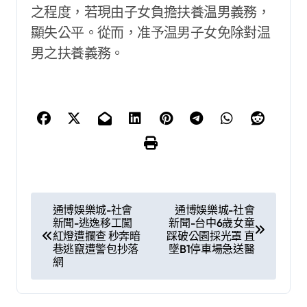
之程度，若現由子女負擔扶養温男義務，
顯失公平。從而，准予温男子女免除對温
男之扶養義務。
文
通博娛樂城-社會
通博娛樂城-社會
新聞-逃逸移工闖
新聞-台中6歲女童
章
紅燈遭攔查 秒奔暗
踩破公園採光罩 直
巷逃竄遭警包抄落
墜B1停車場急送醫
導
網
覽