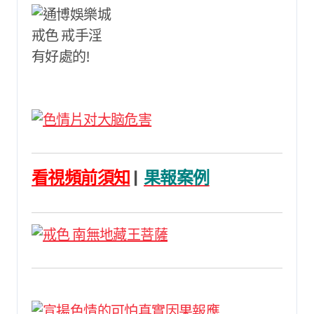
看視頻前須知
|
果報案例