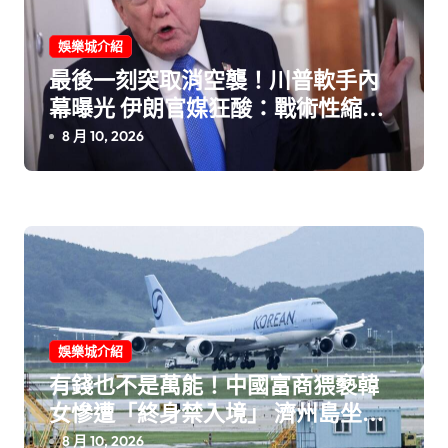
娛樂城介紹
最後一刻突取消空襲！川普軟手內
幕曝光 伊朗官媒狂酸：戰術性縮頭
再現！
8 月 10, 2026
娛樂城介紹
有錢也不是萬能！中國富商猥褻韓
女慘遭「終身禁入境」 濟州島坐擁
7.6億土地照樣被掃地門外！
8 月 10, 2026