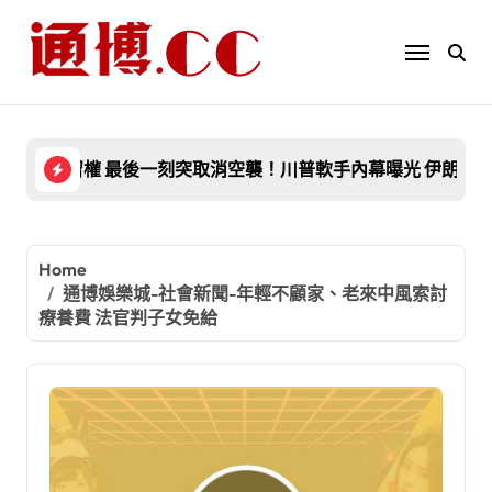
Skip
to
content
富汗男落網！
歐盟居留權 至少100人即刻面臨「強制打包出境」！
最後一刻突取消空襲！川普軟手內幕曝光 伊朗官
有
Home
通博娛樂城-社會新聞-年輕不顧家、老來中風索討
療養費 法官判子女免給