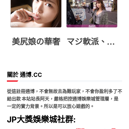
美尻娘の華奢
マジ軟派、初撮
關於 通博.CC
從這註冊通博，不會無故去為難玩家，不會你盈利多了不
給出款 本站站長阿天，嚴格把控通博娛樂城管理層，是
一定的實力背景。所以是可以放心遊戲的。
JP大獎娛樂城社群: