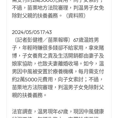
不過，苗栗地方法院審理，判温男子女免
除對父親的扶養義務。（資料照）
2024/05/05 17:43
〔記者彭健禮／苗栗報導〕67歲温姓男
子，年輕時賺很多錢卻不給家用，拿來賭
博，子女養育之責及生活開銷都由妻子及
娘家協助，也致夫妻離婚收場。如今，温
男因中風被安置於療養機構，每月需支付
約2萬5000元費用，向子女索討；不過，
苗栗地方法院審理，判温男子女免除對父
親的扶養義務。
法官調查，温男現年67歲，現因中風健康