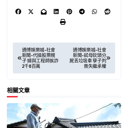
文
通博娛樂城-社會
通博娛樂城-社會
新聞-代操股票幌
新聞-弒母砍頭分
章
子 婦與工程師挨詐
屍丟垃圾車 孽子判
2千8百萬
喪失繼承權
導
覽
相關文章