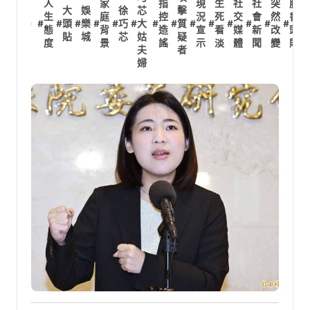
人
家
指
現
生
社
社
突
臉
大
娛
徐
芯
擊
生
庭
控
況
死
交
會
然
書
#
#
頭
#
樂
#
#
巧
#
大
#
#
質
#
#
#
#
#
#
#
態
背
造
宣
看
媒
新
改
頭
貼
城
芯
姑
疑
度
景
謠
示
淡
體
聞
變
貼
夫
者
婦