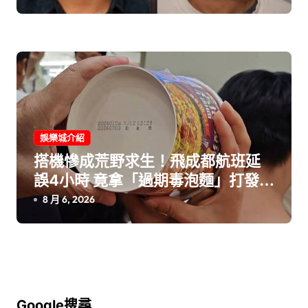
娛樂城介紹
搭機慘成荒野求生！飛成都航班延
誤4小時 竟拿「過期毒泡麵」打發乘
客爆火大開轟！
8 月 6, 2026
Google搜尋