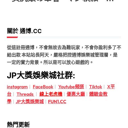
關於 通博.CC
從這註冊通博，不會無故去為難玩家，不會你盈利多了不
給出款 本站站長阿天，嚴格把控通博娛樂城管理層，是
一定的實力背景。所以是可以放心遊戲的。
JP大獎娛樂城社群:
instagram
|
FaceBook
|
Youtube頻道
|
Tiktok
|
X平
台
|
Threads
|
線上老虎機
|
優惠大廳
|
體驗金教
學
|
JP大獎娛樂城
|
FUN1.CC
熱門更新