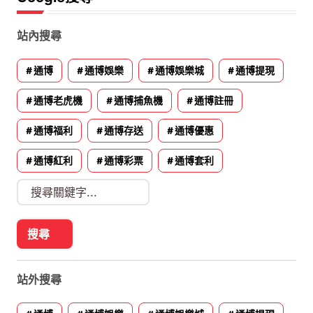
站內搜尋
通博
通博娛樂
通博娛樂城
通博提現
通博老虎機
通博捕魚機
通博註冊
通博福利
通博存送
通博優惠
通博紅利
通博彩票
通博套利
站外搜尋