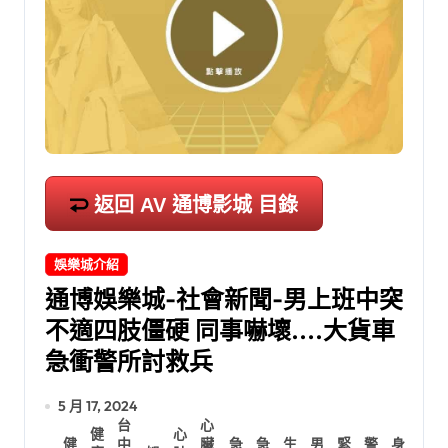
返回 AV 通博影城 目錄
娛樂城介紹
通博娛樂城-社會新聞-男上班中突
不適四肢僵硬 同事嚇壞….大貨車
急衝警所討救兵
5 月 17, 2024
台
心
健
心
健
中
臟
急
急
生
男
緊
警
身