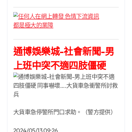
通博娛樂城-社會新聞-男
上班中突不適四肢僵硬
大貨車急停警所門口求助。（警方提供）
2024/05/13 09:26