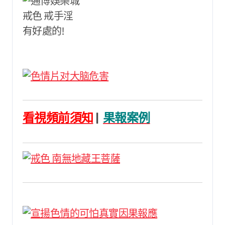
看視頻前須知
|
果報案例