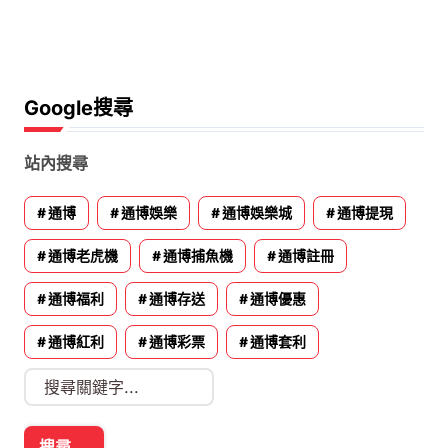
Google搜尋
站內搜尋
通博
通博娛樂
通博娛樂城
通博提現
通博老虎機
通博捕魚機
通博註冊
通博福利
通博存送
通博優惠
通博紅利
通博彩票
通博套利