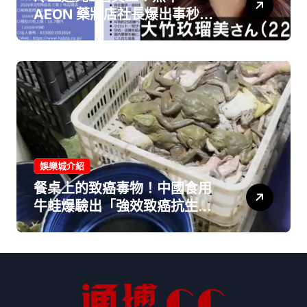
AEON 藥妝店社長爆出事秒神
隱 母公司「光速切割」引爆全
日圍剿炎上！
娛樂城介紹
餐桌上的致癌毒物！中國食用
牛蛙爆驗出「強效致癌抗生
素」 黑心業者囂張嗆：官府檢
查隨便弄弄就好！