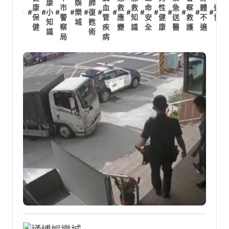
康
娛
肺
康
市
血
救
救
命
性
急
察
體
通
#
#
小
#
#
樂
#
復
#
#
#
#
#
#
#
#
#
#
保
警
管
應
知
安
健
送
救
不
博
知
城
甦
健
察
疾
變
識
全
康
醫
護
適
識
術
局
病