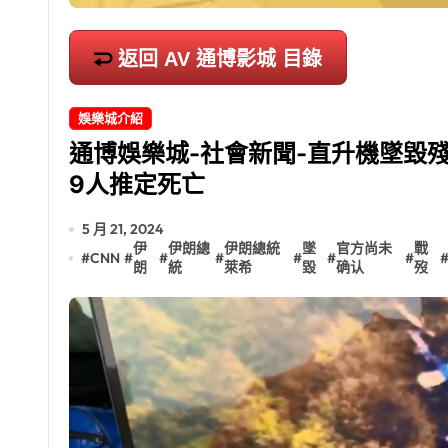
返回 AV 通博影城 目錄
娛樂城介紹
通博娛樂城-社會新聞-直升機墜毀
9人推定死亡
5 月 21, 2024
伊
伊朗總
伊朗總統
墜
官方尚未
戰
#
CNN
#
#
#
#
#
#
朗
統
萊希
毀
确认
歿