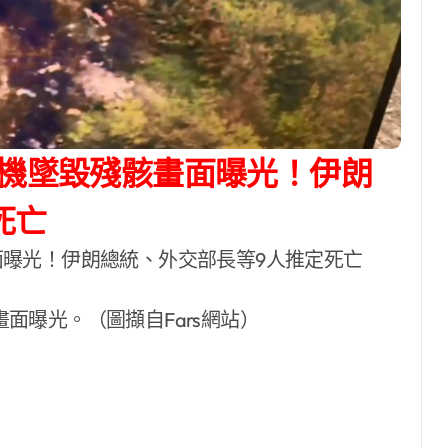
死亡
面曝光。（圖擷自Fars網站）