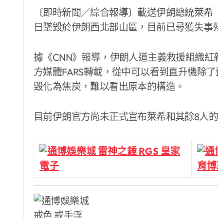
〔即時新聞／綜合報導〕載送伊朗總統萊希（Ebr
日墜毀於伊朗西北部山區，目前已尋獲失事
據《CNN》報導，伊朗人道主義救援組織
方媒體FARS轉載，從中可以看到直升機除
毀化為焦炭，難以看出原本的構造。
目前伊朗官方尚未正式宣布萊希和其餘8人