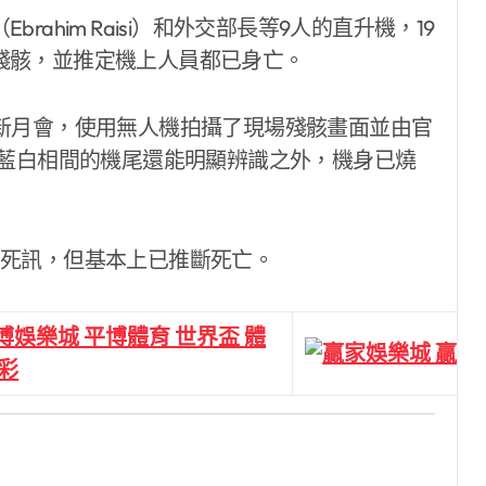
ahim Raisi）和外交部長等9人的直升機，19
殘骸，並推定機上人員都已身亡。
紅新月會，使用無人機拍攝了現場殘骸畫面並由官
了藍白相間的機尾還能明顯辨識之外，機身已燒
的死訊，但基本上已推斷死亡。