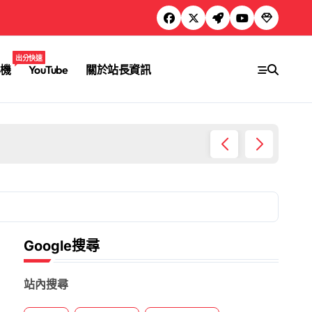
出分快速
機
YouTube
關於站長資訊
冷血逼
Google搜尋
站內搜尋