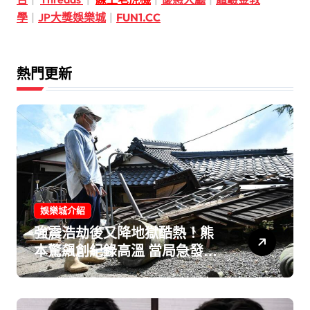
學
|
JP大獎娛樂城
|
FUN1.CC
熱門更新
娛樂城介紹
強震浩劫後又降地獄酷熱！熊
本驚飆創紀錄高溫 當局急發警
告：白天外出作業恐送命！