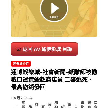
返回 AV 通博影城 目錄
娛樂城介紹
通博娛樂城-社會新聞-紙雕師被勸
戴口罩竟殺超商店員 二審逃死、
最高撤銷發回
4 月 2, 2024
勸
精
藥
超
鑑
桃
殺
紙
二
戴
律
死
神
紙
自
物
商
定