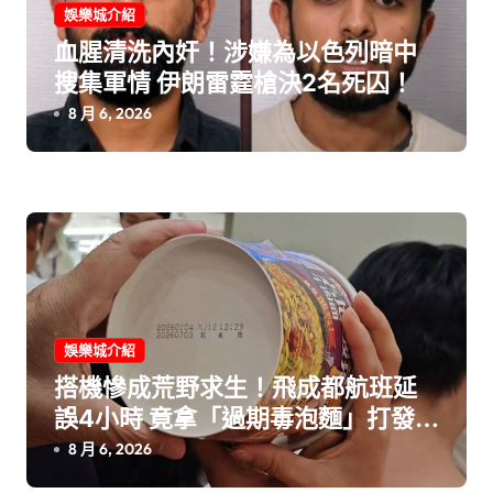
娛樂城介紹
血腥清洗內奸！涉嫌為以色列暗中
搜集軍情 伊朗雷霆槍決2名死囚！
8 月 6, 2026
娛樂城介紹
搭機慘成荒野求生！飛成都航班延
誤4小時 竟拿「過期毒泡麵」打發乘
客爆火大開轟！
8 月 6, 2026