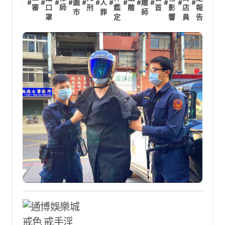
#
#
#
#
園
#
#
人
#
#
#
雕
#
#
#
#
審
口
師
刑
鑑
雕
首
影
店
報
市
罪
師
罩
定
響
員
告