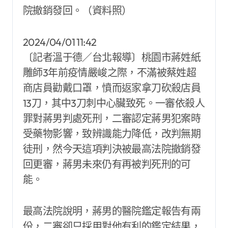
院撤銷發回。（資料照）
2024/04/01 11:42
〔記者溫于德／台北報導〕桃園市蔣姓紙
雕師3年前疫情嚴峻之際，不滿被蔡姓超
商店員勸戴口罩，憤而返家拿刀砍殺店員
13刀，其中3刀刺中心臟致死。一審依殺人
罪對蔣男判處死刑，二審認定蔣男犯案時
受藥物影響，致辨識能力降低，改判無期
徒刑，然今天這項判決被最高法院撤銷發
回更審，蔣男未來仍有再被判死刑的可
能。
最高法院說明，蔣男的醫院鑑定報告有兩
份，二審卻只採用對他有利的鑑定結果，