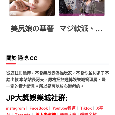
美尻娘の華奢
マジ軟派、初撮
關於 通博.CC
從這註冊通博，不會無故去為難玩家，不會你盈利多了不
給出款 本站站長阿天，嚴格把控通博娛樂城管理層，是
一定的實力背景。所以是可以放心遊戲的。
JP大獎娛樂城社群:
instagram
|
FaceBook
|
Youtube頻道
|
Tiktok
|
X平
台
|
Threads
|
線上老虎機
|
優惠大廳
|
體驗金教