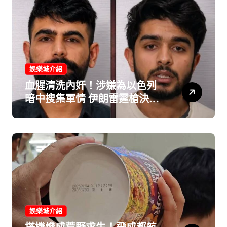
娛樂城介紹
血腥清洗內奸！涉嫌為以色列
暗中搜集軍情 伊朗雷霆槍決2
名死囚！
娛樂城介紹