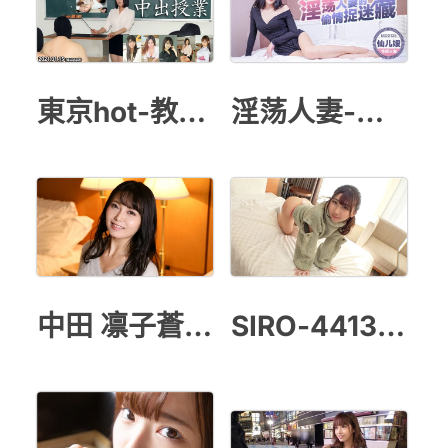
東京hot-教師授業
淫荡人妻-仙儿媛
中田 凛子蒼い再会
SIRO-4413 初撮り