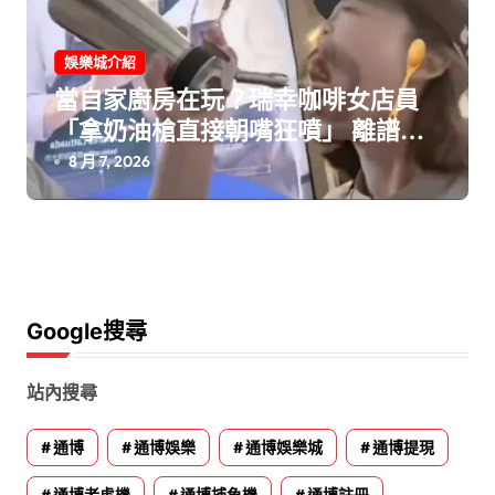
娛樂城介紹
當自家廚房在玩？瑞幸咖啡女店員
「拿奶油槍直接朝嘴狂噴」 離譜畫
面曝光慘遭光速開除！
8 月 7, 2026
Google搜尋
站內搜尋
通博
通博娛樂
通博娛樂城
通博提現
通博老虎機
通博捕魚機
通博註冊