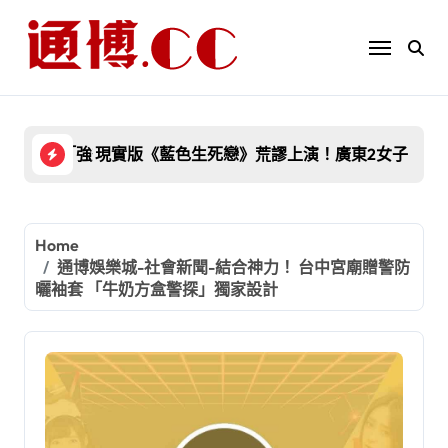
Skip
to
content
蛙爆驗出「強效致癌抗生素」 黑心業者囂張嗆：官府檢查隨便
現實版《藍色生死戀》荒謬上演！廣東2女子「抱錯人
當
Home
通博娛樂城-社會新聞-結合神力！ 台中宮廟贈警防
曬袖套 「牛奶方盒警探」獨家設計