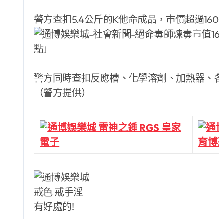
警方查扣5.4公斤的K他命成品，市價超過16
警方同時查扣反應槽、化學溶劑、加熱器、
（警方提供）