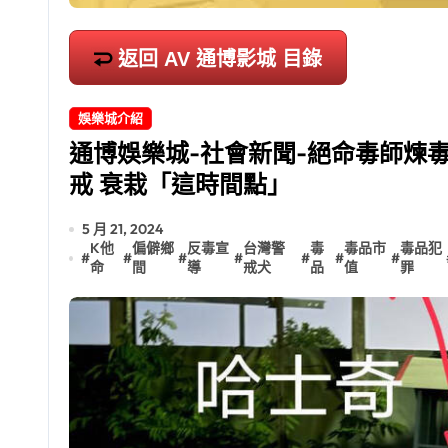
返回 AV 通博影城 目錄
娛樂城介紹
通博娛樂城-社會新聞-絕命毒師煉毒
戒 衰栽「這時間點」
5 月 21, 2024
K他
偏僻鄉
反毒宣
台灣警
毒
毒品市
毒品犯
#
#
#
#
#
#
#
命
間
導
戒犬
品
值
罪