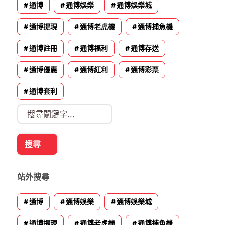
通博
通博娛樂
通博娛樂城
通博提現
通博老虎機
通博捕魚機
通博註冊
通博福利
通博存送
通博優惠
通博紅利
通博彩票
通博套利
站外搜尋
通博
通博娛樂
通博娛樂城
通博提現
通博老虎機
通博捕魚機