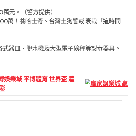
00萬元。（警方提供）
各式器皿、脫水機及大型電子磅秤等製毒器具。