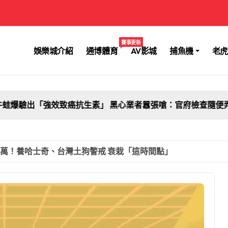
賽事更新
娛樂城介紹
通博體育
AV影城
捕魚機
老虎
驗出「強效致癌抗生素」 黑心業者囂張嗆：官府檢查隨便弄弄
00萬！養哈士奇、台灣土狗警戒 衰栽「這時間點」