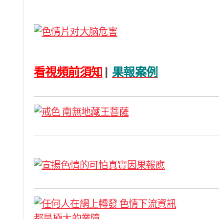
看視頻前須知
|
果報案例