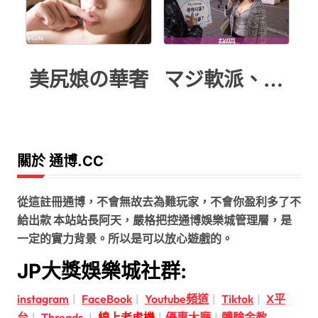
美尻娘の華奢
マジ軟派、初撮
關於 通博.CC
從這註冊通博，不會無故去為難玩家，不會你盈利多了不
給出款 本站站長阿天，嚴格把控通博娛樂城管理層，是
一定的實力背景。所以是可以放心遊戲的。
JP大獎娛樂城社群:
instagram
|
FaceBook
|
Youtube頻道
|
Tiktok
|
X平
台
|
Threads
|
線上老虎機
|
優惠大廳
|
體驗金教