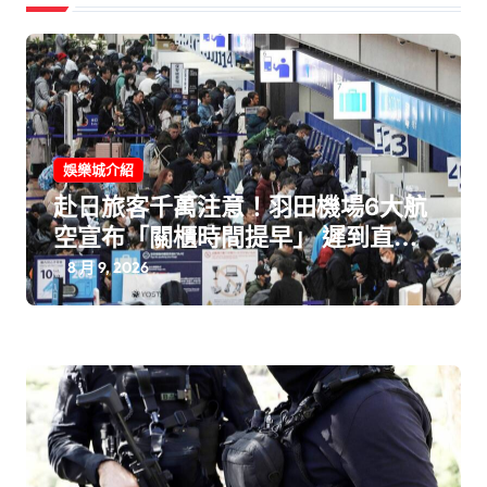
娛樂城介紹
赴日旅客千萬注意！羽田機場6大航
空宣布「關櫃時間提早」 遲到直接
流落街頭！
8 月 9, 2026