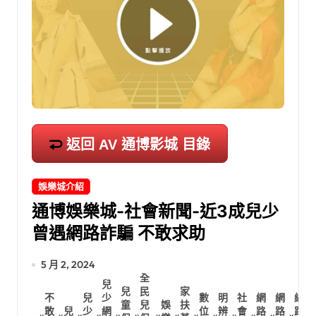
返回 AV 通博影城 目錄
娛樂城介紹
通博娛樂城-社會新聞-近3成兒少
曾遇網路詐騙 不敢求助
5 月 2, 2024
全
兒
兒
民
家
不
兒
少
數
明
社
網
網
網
童
兒
娛
扶
敢
兒
少
網
位
辨
會
路
路
路