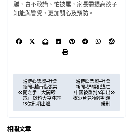
騙，會不敢講、怕被罵，家長需提高孩子
知能與警覺，更加關心及預防。
文
通博娛樂城-社會
通博娛樂城-社會
新聞-越南借張美
新聞-通緝犯逃亡
章
蘭之手「大開殺
中國被重判4年 出
戒」 飲料大亨涉詐
獄返台竟獲輕判還
導
13億刑期出爐
緩刑
覽
相關文章