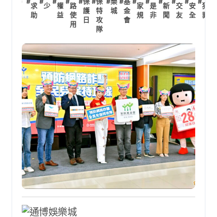
#
#
#
#
#
保
#
保
#
樂
#
基
#
#
#
#
#
#
#
求
少
權
路
家
是
新
交
安
犯
護
特
城
金
助
益
使
規
非
聞
友
全
罪
日
攻
會
用
隊