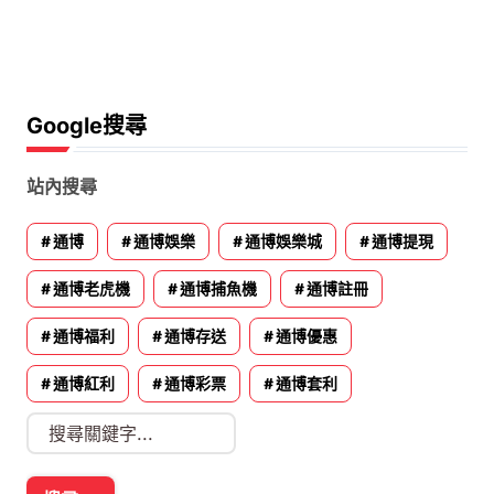
Google搜尋
站內搜尋
通博
通博娛樂
通博娛樂城
通博提現
通博老虎機
通博捕魚機
通博註冊
通博福利
通博存送
通博優惠
通博紅利
通博彩票
通博套利