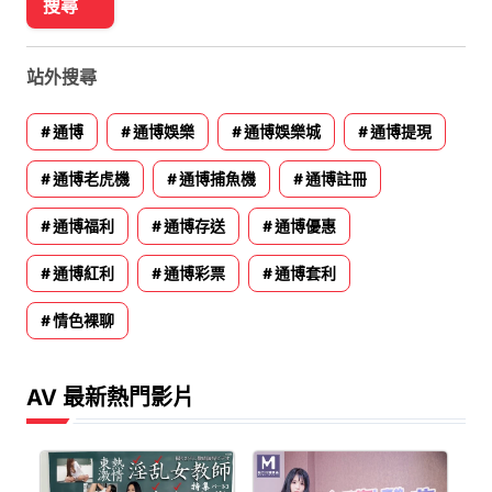
站外搜尋
通博
通博娛樂
通博娛樂城
通博提現
通博老虎機
通博捕魚機
通博註冊
通博福利
通博存送
通博優惠
通博紅利
通博彩票
通博套利
情色裸聊
AV 最新熱門影片