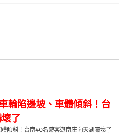
覽車輪陷邊坡、車體傾斜！台
嚇壞了