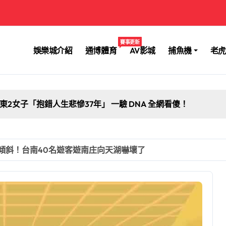
賽事更新
娛樂城介紹
通博體育
AV影城
捕魚機
老虎
2女子「抱錯人生悲慘37年」 一驗 DNA 全網看傻！
傾斜！台南40名遊客遊南庄向天湖嚇壞了