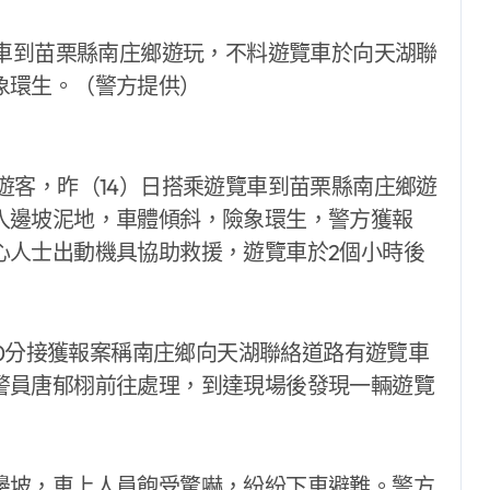
覽車到苗栗縣南庄鄉遊玩，不料遊覽車於向天湖聯
象環生。（警方提供）
遊客，昨（14）日搭乘遊覽車到苗栗縣南庄鄉遊
入邊坡泥地，車體傾斜，險象環生，警方獲報
心人士出動機具協助救援，遊覽車於2個小時後
30分接獲報案稱南庄鄉向天湖聯絡道路有遊覽車
警員唐郁栩前往處理，到達現場後發現一輛遊覽
邊坡，車上人員飽受驚嚇，紛紛下車避難。警方