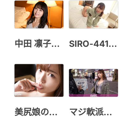
中田 凛子蒼い再会
SIRO-4413 初撮り
美尻娘の華奢
マジ軟派、初撮