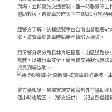
到場，立即實施交通管制，雖一時聯繫不上
協助救援，遊覽車於昨天下午1點30分許脫
經警方了解，該輛遊覽車由台南出發載著4
窄，遊覽車於會車時輪胎不慎陷入邊坡。
頭份警分局分局長林育旺提醒，山區道路狹
駕駛，以維行車安全，倘若遇交通狀況無法即
派員到場協助。
警方獲報後，到場實施交通管制外並協助聯
個小時後脫困。（警方提供）（記者彭健禮