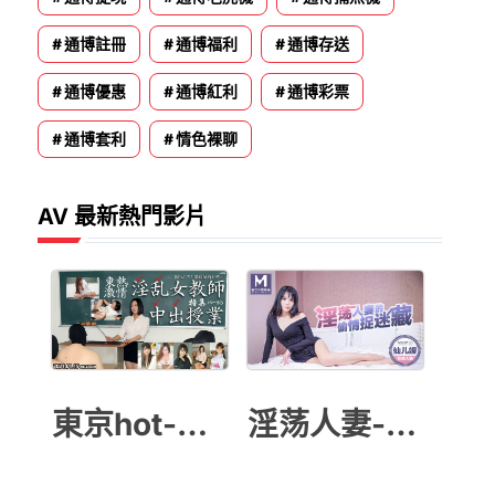
通博註冊
通博福利
通博存送
通博優惠
通博紅利
通博彩票
通博套利
情色裸聊
AV 最新熱門影片
東京hot-教師授業
淫荡人妻-仙儿媛