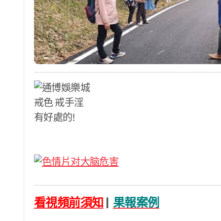
看視頻前須知
|
果報案例