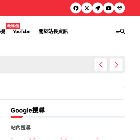
出分快速
機
YouTube
關於站長資訊
當自家
Google搜尋
站內搜尋