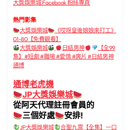
大獎娛樂城 Facebook 粉絲專頁
熱門影集
大獎娛樂城
《哎呀皇後娘娘來打工》
01-80【免費觀看】
大獎娛樂城
日結男神
【全99
集】#短劇 #職場 #愛情 #爽片 #日結男神
通博
通博老虎機
JP大獎娛樂城
從阿天代理註冊會員的
三個好處
安排!
JP大獎娛樂城
合聖九霄【全集】一口