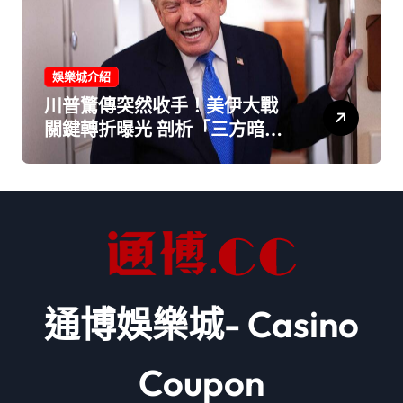
娛樂城介紹
川普驚傳突然收手！美伊大戰
關鍵轉折曝光 剖析「三方暗黑
角力」背後真相！
通博娛樂城- Casino
Coupon