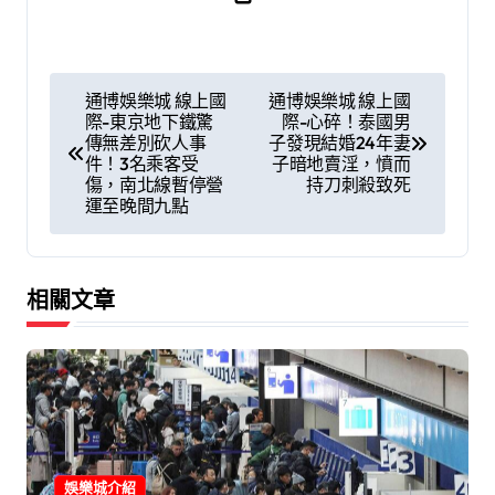
文
通博娛樂城 線上國
通博娛樂城 線上國
際-東京地下鐵驚
際-心碎！泰國男
章
傳無差別砍人事
子發現結婚24年妻
件！3名乘客受
子暗地賣淫，憤而
導
傷，南北線暫停營
持刀刺殺致死
運至晚間九點
覽
相關文章
娛樂城介紹