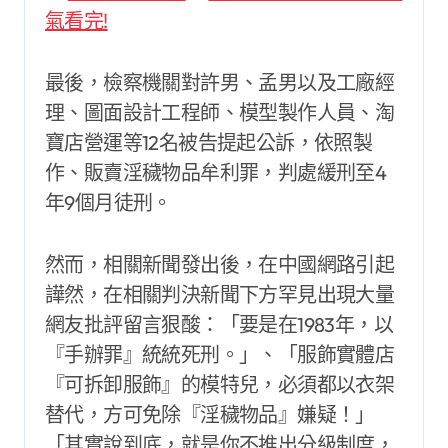
氣看完!
最後，檢察機關對許男、孟男以及工廠經
理、圖面設計工程師、模型製作人員、淘
寶店營運等12名被告提起公訴，依照製
作、販賣淫穢物品牟利罪，判處緩刑至4
年9個月徒刑。
然而，相關新聞發出後，在中國網路引起
譁然，在相關判決新聞下方罕見出現大量
網友批評留言狠酸：「要是在1983年，以
『手辦罪』統統死刑。」、「服飾實體店
『可拆卸服飾』的模特兒，必須都以衣架
替代，方可免除『淫穢物品』嫌疑！」
「其實說到底，就是你不推出分級制度，