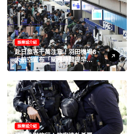
娛樂城介紹
赴日旅客千萬注意！羽田機場6
大航空宣布「關櫃時間提早」
遲到直接流落街頭！
娛樂城介紹