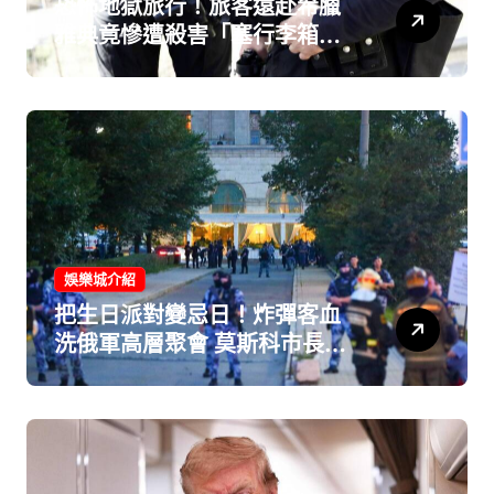
恐怖地獄旅行！旅客遠赴希臘
雅典竟慘遭殺害「塞行李箱淪
慘死箱屍」 嫌犯阿富汗男落
網！
娛樂城介紹
把生日派對變忌日！炸彈客血
洗俄軍高層聚會 莫斯科市長震
怒痛批：極度殘忍恐攻！