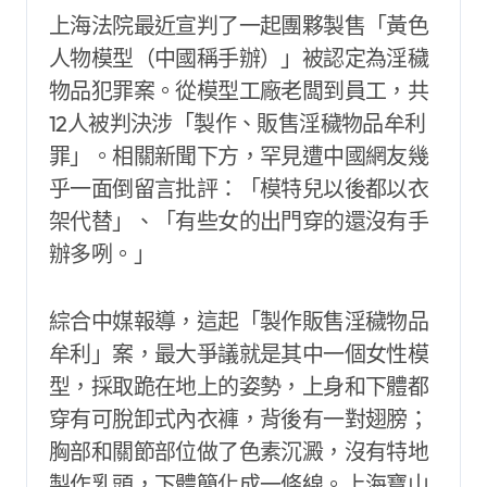
上海法院最近宣判了一起團夥製售「黃色
人物模型（中國稱手辦）」被認定為淫穢
物品犯罪案。從模型工廠老闆到員工，共
12人被判決涉「製作、販售淫穢物品牟利
罪」。相關新聞下方，罕見遭中國網友幾
乎一面倒留言批評：「模特兒以後都以衣
架代替」、「有些女的出門穿的還沒有手
辦多咧。」
綜合中媒報導，這起「製作販售淫穢物品
牟利」案，最大爭議就是其中一個女性模
型，採取跪在地上的姿勢，上身和下體都
穿有可脫卸式內衣褲，背後有一對翅膀；
胸部和關節部位做了色素沉澱，沒有特地
製作乳頭，下體簡化成一條線。上海寶山