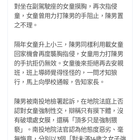
對坐在副駕駛座的女童摸胸，再次指侵
童，女童曾用力打陳男的手阻止，陳男置
之不理。
隔年女童升上小三，陳男同樣利用載女童
回家機會再度襲胸指侵，女童用力打陳男
的手抗拒仍無效。女童後來拒絕再去安親
班，班上導師覺得怪怪的，一問才知狼
行，馬上向學校通報，告知家長。
陳男被南投地檢署起訴，在地院法庭上否
認對女童強制性交，辯稱只有摸下體，沒
有破壞處女膜，還稱「頂多只是強制猥
褻」。南投地院法官認為他態度惡劣、毫
無悔意，分別以3個「對未滿14歲之女子強