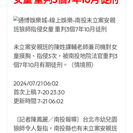
未立案安親班的陳姓課輔老師兼司機對女
童摸胸、指侵3次，被南投地院法官重判3
個7年10月有期徒刑。（情境照）
2024/07/21 06:02
首次上稿 7-20 23:30
更新時間 7-21 06:02
〔記者陳鳳麗／南投報導〕台北市幼兒園
狼師令人髮指，南投縣也有未立案安親班