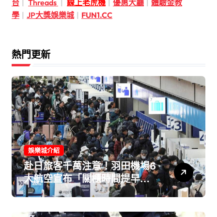
台
|
Threads
|
線上老虎機
|
優惠大廳
|
體驗金教
學
|
JP大獎娛樂城
|
FUN1.CC
熱門更新
娛樂城介紹
赴日旅客千萬注意！羽田機場6
大航空宣布「關櫃時間提早」
遲到直接流落街頭！