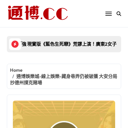
Skip
to
content
蛙爆驗出「強效致癌抗生素」 黑心業者囂張嗆：官府檢查隨便
現實版《藍色生死戀》荒謬上演！廣東2女子「抱錯人
當
Home
通博娛樂城-線上娛樂-藏身巷弄仍被破獲 大安分局
抄德州撲克賭場