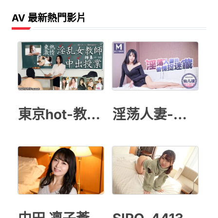
AV 最新熱門影片
東京hot-教師授業
淫荡人妻-仙儿媛