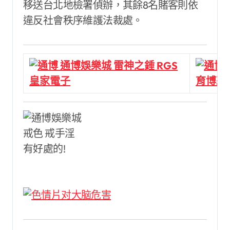
移送台北地檢署偵辦，其餘8名賭客則依
違反社會秩序維護法裁處。