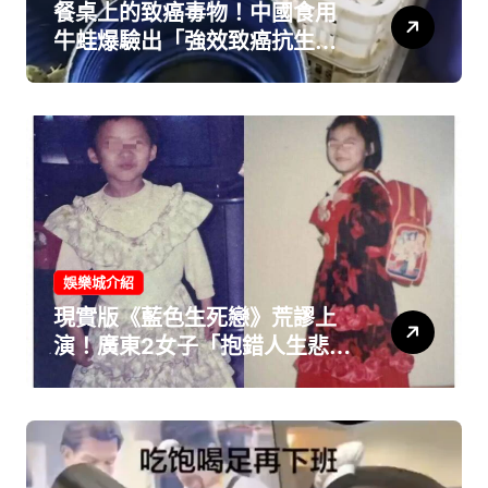
餐桌上的致癌毒物！中國食用
牛蛙爆驗出「強效致癌抗生
素」 黑心業者囂張嗆：官府檢
查隨便弄弄就好！
娛樂城介紹
現實版《藍色生死戀》荒謬上
演！廣東2女子「抱錯人生悲慘
37年」 一驗 DNA 全網看傻！