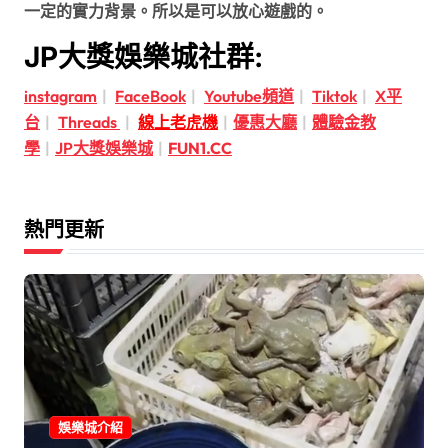
一定的實力背景。所以是可以放心遊戲的。
JP大獎娛樂城社群:
instagram
|
FaceBook
|
Youtube頻道
|
Tiktok
|
X平
台
|
Threads
|
線上老虎機
|
優惠大廳
|
體驗金教
學
|
JP大獎娛樂城
|
FUN1.CC
熱門更新
娛樂城介紹