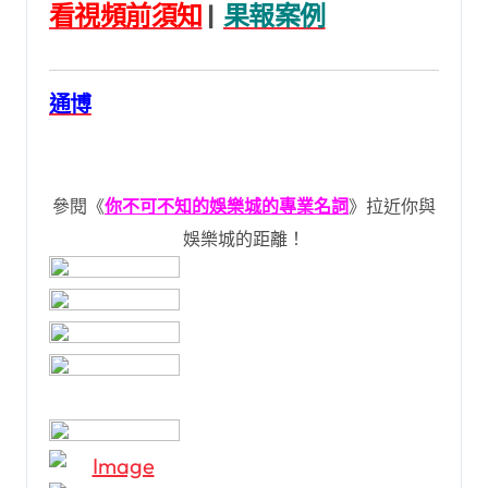
看視頻前須知
|
果報案例
通博
參閱《
你不可不知的娛樂城的專業名詞
》拉近你與
娛樂城的距離！