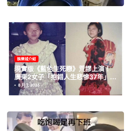
好！
娛樂城介紹
現實版《藍色生死戀》荒謬上演！
廣東2女子「抱錯人生悲慘37年」
一驗 DNA 全網看傻！
8 月 7, 2026