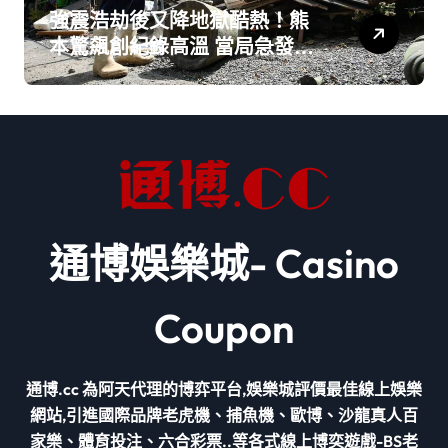
強震浩劫後又降地獄酷熱！熊
本驚飆創紀錄高溫 當局急發警
告：白天外出作業恐送命！
通博娛樂城- Casino
Coupon
通博.cc 為阿天代理的博弈平台,娛樂城評價最佳線上娛樂
網站,引進國際品牌老虎機、捕魚機、歐博、沙龍真人百
家樂、體育投注、六合彩票..等各式線上博奕遊戲-BS老