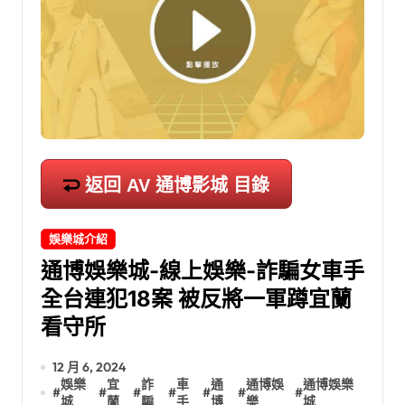
返回 AV 通博影城 目錄
娛樂城介紹
通博娛樂城-線上娛樂-詐騙女車手
全台連犯18案 被反將一軍蹲宜蘭
看守所
12 月 6, 2024
娛樂
宜
詐
車
通
通博娛
通博娛樂
#
#
#
#
#
#
#
城
蘭
騙
手
博
樂
城