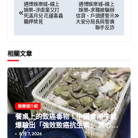
文
通博娛樂城-線上
通博娛樂城-線上
娛樂-涉虐童又打
娛樂-求職被騙辦
章
死滿月兒 花蓮毒蟲
信貸、戶頭遭警示
羈押禁見
大安分局長與警廣
導
聯手反詐
覽
相關文章
娛樂城介紹
餐桌上的致癌毒物！中國食用牛蛙
爆驗出「強效致癌抗生素」 黑心業
者囂張嗆：官府檢查隨便弄弄就
8 月 7, 2026