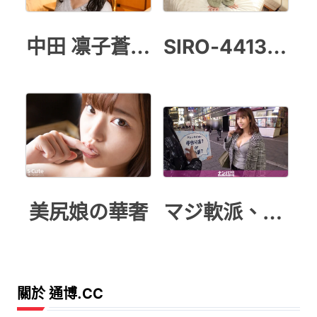
中田 凛子蒼い再会
SIRO-4413 初撮り
美尻娘の華奢
マジ軟派、初撮
關於 通博.CC