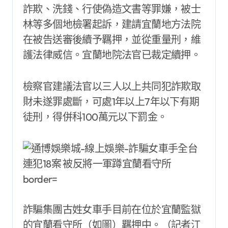
詐欺、洗錢、行使偽造文書等罪嫌，被士
林等多個地檢署起訴，建請宜蘭地方法院
在被告送審後續予羈押，並從重量刑，維
護法律威信。宜蘭地院法官已裁定續押。
檢察官建議法官以三人以上共同犯詐欺取
財未遂罪處斷，可處1年以上7年以下有期
徒刑，得併科100萬元以下罰金。
詐騙集團古姓女車手目前在位於宜蘭監獄
的宜蘭看守所（如圖）羈押中。（記者江