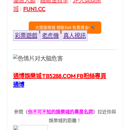
優惠大廳
|
體驗金教學
|
JP大獎娛樂
城
|
FUN1.CC
大獎娛樂城 領取368 免費獎金!
彩票遊戲
老虎機
真人視訊
通博娛樂城 TB5288.COM FB粉絲專頁
通博
參閱《
你不可不知的娛樂城的專業名詞
》拉近你與
娛樂城的距離！