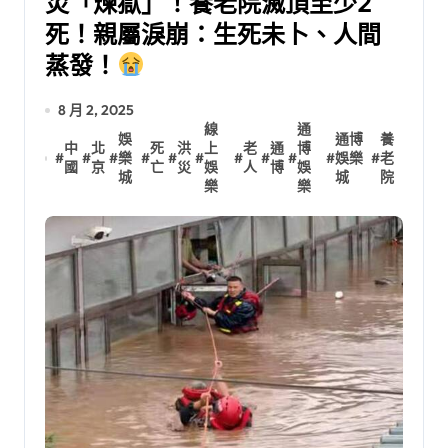
災「煉獄」！養老院滅頂至少2
死！親屬淚崩：生死未卜、人間
蒸發！
8 月 2, 2025
線
通
娛
通博
養
中
北
死
洪
上
老
通
博
#
#
#
樂
#
#
#
#
#
#
#
娛樂
#
老
國
京
亡
災
娛
人
博
娛
城
城
院
樂
樂