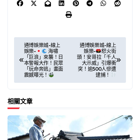
文
通博娛樂城-線上
通博娛樂城-線上
娛樂-
海嘯
娛樂-
怒火街
章
「巨浪」來襲！日
頭！安哥拉「千人
本警報大作！民眾
大示威」引爆衝
導
「玩命奔逃」畫面
突！逾500人慘遭
震撼曝光！
逮捕！
覽
相關文章