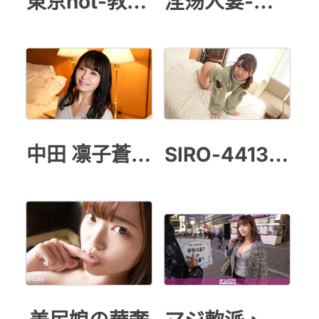
東京hot-教師授業
淫荡人妻-仙儿媛
中田 凛子蒼い再会
SIRO-4413 初撮り