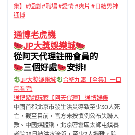
集】#短劇 #職場 #愛情 #爽片 #日結男神
通博
通博老虎機
JP大獎娛樂城
從阿天代理註冊會員的
三個好處
安排!
JP大獎娛樂城
合聖九霄【全集】一口
氣看完!
通博遊戲玩家【阿天代理】 通博娛樂
中國首都北京市發生洪災導致至少30人死
亡，截至目前，官方未按慣例公布失聯人
數。中國媒體稱，北京密雲區太師屯鎮養
老院28日被洪水淹沒，至少2人遇難，院