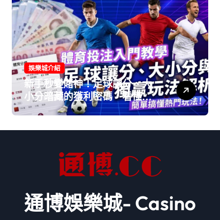
娛樂城介紹
新手秒變賭神！足球讓分、大
小分暗藏的獲利密碼，看懂這
篇直接贏在起跑線！
通博娛樂城- Casino