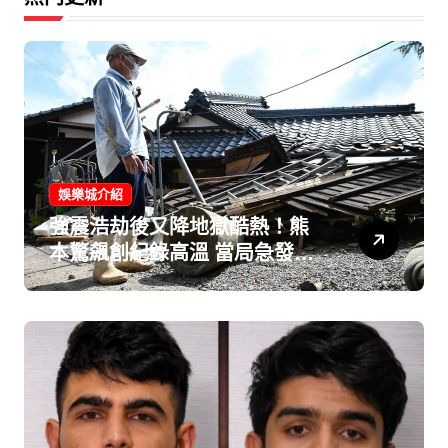
娛樂城介紹
強震浩劫後又降地獄酷熱！熊
本驚飆創紀錄高溫 當局急發警
告：白天外出作業恐送命！